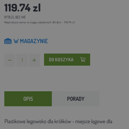
119.74 zl
97.35 ZL BEZ VAT
Najniższa cena w ciągu ostatnich 30 dni - 119.74 zl
W MAGAZYNIE
DO KOSZYKA
OPIS
PORADY
Plastikowe legowisko dla królików - miejsce lęgowe dla