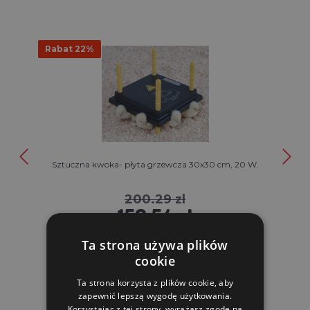
Rabat 22%
Sztuczna kwoka- płyta grzewcza 30x30 cm, 20 W.
200.29 zl
156.54 zl
Ta strona używa plików
W MAGAZYNIE
cookie
DO KOSZYKA
Ta strona korzysta z plików cookie, aby
zapewnić lepszą wygodę użytkowania.
Korzystając z tej strony, wyrażasz zgodę na