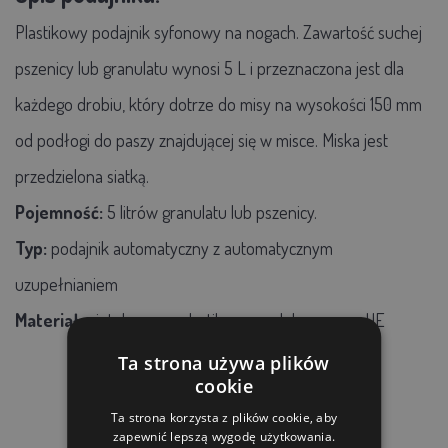
Plastikowy podajnik syfonowy na nogach. Zawartość suchej
pszenicy lub granulatu wynosi 5 L i przeznaczona jest dla
każdego drobiu, który dotrze do misy na wysokości 150 mm
od podłogi do paszy znajdującej się w misce. Miska jest
przedzielona siatką.
Pojemność:
5 litrów granulatu lub pszenicy.
Typ:
podajnik automatyczny z automatycznym
uzupełnianiem
Materiał:
nietoksyczny plastik, wyprodukowany w UE
Ta strona używa plików
cookie
Ta strona korzysta z plików cookie, aby
PRODUKTY POWIĄZANE
zapewnić lepszą wygodę użytkowania.