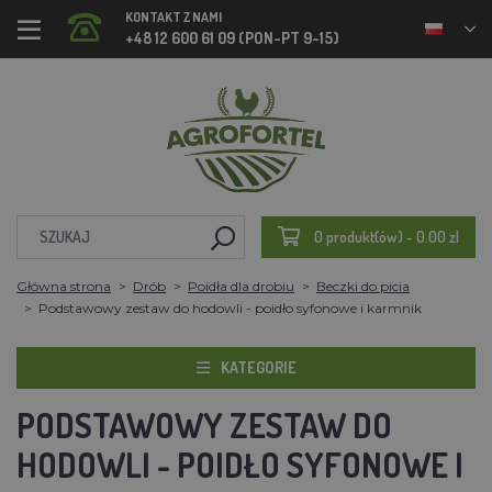
KONTAKT Z NAMI
+48 12 600 61 09 (PON-PT 9-15)
0 produkt(ów) - 0.00 zl
Główna strona
Drób
Poidła dla drobiu
Beczki do picia
Podstawowy zestaw do hodowli - poidło syfonowe i karmnik
KATEGORIE
PODSTAWOWY ZESTAW DO
HODOWLI - POIDŁO SYFONOWE I