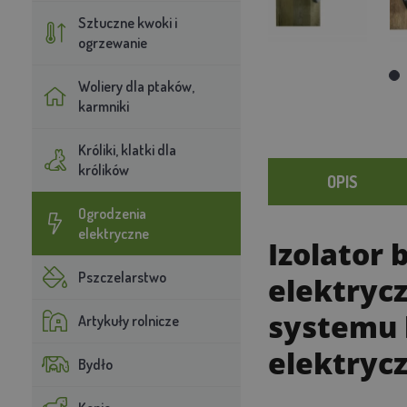
Sztuczne kwoki i
ogrzewanie
Woliery dla ptaków,
karmniki
Króliki, klatki dla
królików
OPIS
Ogrodzenia
elektryczne
Izolator
Pszczelarstwo
elektrycz
systemu 
Artykuły rolnicze
elektryc
Bydło