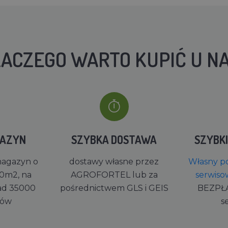
ACZEGO WARTO KUPIĆ U N
GAZYN
SZYBKA DOSTAWA
SZYBK
magazyn o
dostawy własne przez
Własny po
0m2, na
AGROFORTEL lub za
serwiso
ad 35000
pośrednictwem GLS i GEIS
BEZPŁ
rów
s