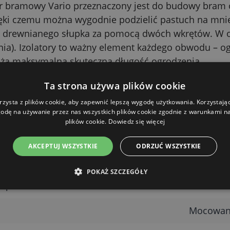
or bramowy Vario przeznaczony jest do budowy bram or
ięki czemu można wygodnie podzielić pastuch na mniejs
 drewnianego słupka za pomocą dwóch wkrętów. W op
a). Izolatory to ważny element każdego obwodu – ogr
uża maksymalną skuteczną długość ogrodzenia.
echniczne
Ta strona używa plików cookie
rzysta z plików cookie, aby zapewnić lepszą wygodę użytkowania. Korzystając 
Wartość
odę na używanie przez nas wszystkich plików cookie zgodnie z warunkami nas
plików cookie.
Dowiedz się więcej
Trójdroż
AKCEPTUJ WSZYSTKIE
ODRZUĆ WSZYSTKIE
KERBL Va
POKAŻ SZCZEGÓŁY
do przewodów
Linki i dr
Mocowani