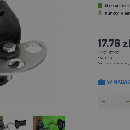
Marka:
Alber
Punkty lojal
17.76 z
14.44 ZL BEZ VAT
8.88 ZL/BA
Najniższa cena w ciągu 
W MAGAZ