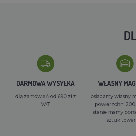
DL
DARMOWA WYSYŁKA
WŁASNY MA
dla zamówień od 690 zł z
osiadamy własny 
VAT
powierzchni 200
stanie mamy pon
sztuk towa