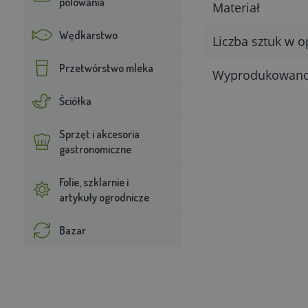
polowania
Materiał
Wędkarstwo
Liczba sztuk w 
Przetwórstwo mleka
Wyprodukowan
Ściółka
Sprzęt i akcesoria
gastronomiczne
Folie, szklarnie i
artykuły ogrodnicze
Bazar