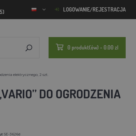
LOGOWANIE/REJESTRACJA
5)
0 produkt(ów) - 0.00 zl
dzenia elektrycznego, 2 szt.
VARIO” DO OGRODZENIA
u:
SE-3626d