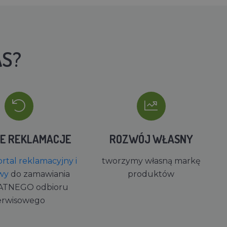
AS?
IE REKLAMACJE
ROZWÓJ WŁASNY
rtal reklamacyjny i
tworzymy własną markę
wy
do zamawiania
produktów
ATNEGO odbioru
erwisowego