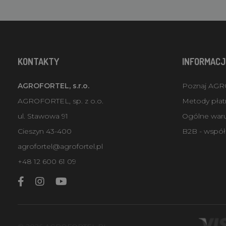
KONTAKTY
INFORMACJ
AGROFORTEL, s.r.o.
Poznaj AG
AGROFORTEL, sp. z o.o.
Metody płatn
ul. Stawowa 91
Ogólne war
Cieszyn 43-400
B2B - współ
agrofortel@agrofortel.pl
+48 12 600 61 09