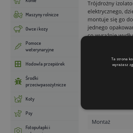
Konie
Trójdrożny izolat
elektrycznego, dz
Maszyny rolnicze
montuje się go do
jednego opakowani
Owce i kozy
co wyraźnie wydł
Pomoce
Parametry t
weterynaryjne
Ta strona ko
Parametr
Hodowla przepiórek
wyrażasz zg
Typ
Środki
przeciwpasożytnicze
Oznaczenie
Koty
Przeznaczenie 
Psy
Montaż
Fotopułapki i