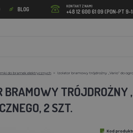
KONTAKT Z NAMI
O
BLOG
+48 12 600 61 09 (PON-PT 9-1
amki do bramek elektrycznych
Izolator bramowy trójdrożny „Vario” do ogro
R BRAMOWY TRÓJDROŻNY „
ZNEGO, 2 SZT.
Kod produkt