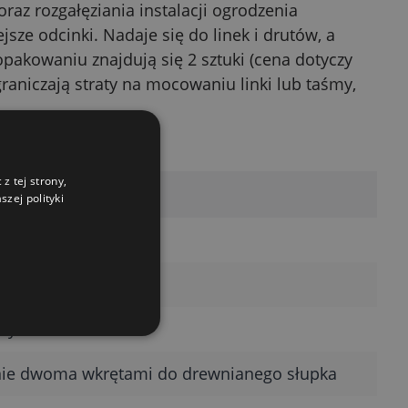
az rozgałęziania instalacji ogrodzenia
ze odcinki. Nadaje się do linek i drutów, a
akowaniu znajdują się 2 sztuki (cena dotyczy
aniczają straty na mocowaniu linki lub taśmy,
z tej strony,
zej polityki
ny izolator bramowy
rio
uty
e dwoma wkrętami do drewnianego słupka