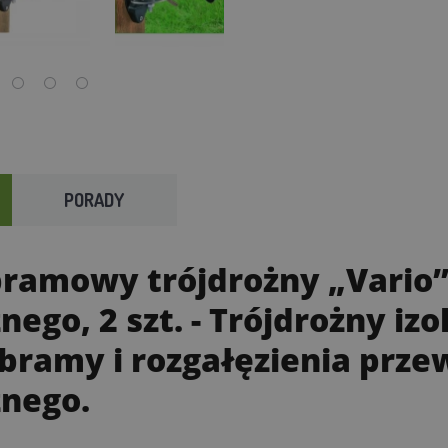
PORADY
 bramowy trójdrożny „Vario”
nego, 2 szt.
- Trójdrożny iz
bramy i rozgałęzienia prz
znego.