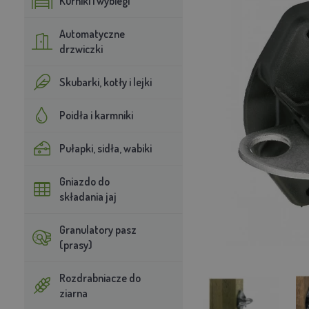
Kurniki i wybiegi
Automatyczne
drzwiczki
Skubarki, kotły i lejki
Poidła i karmniki
Pułapki, sidła, wabiki
Gniazdo do
składania jaj
Granulatory pasz
(prasy)
Rozdrabniacze do
ziarna