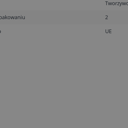
Tworzywo 
opakowaniu
2
o
UE