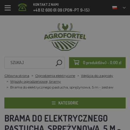
KONTAKT Z NAMI
+48 12 600 61 09 (PON-PT 9-15)
0 produkt(ów) - 0.00 zl
Główna strona
Ogrodzenia elektryczne
Wejścia do zagrody
Wjazdy ogrodzeniowe, bramy
Brama do elektrycznego pastucha, sprężynowa, 5 m - zestaw
KATEGORIE
BRAMA DO ELEKTRYCZNEGO
PASTUCHA, SPRĘŻYNOWA, 5 M -