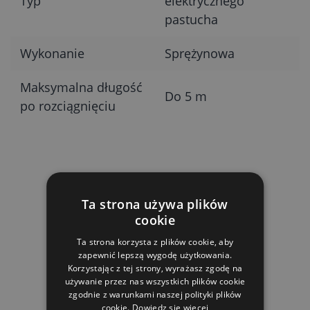
Typ
elektrycznego
pastucha
Wykonanie
Sprężynowa
Maksymalna długość
Do 5 m
po rozciągnięciu
PRODUKTY POWIĄZANE
Ta strona używa plików
cookie
Ta strona korzysta z plików cookie, aby
zapewnić lepszą wygodę użytkowania.
Korzystając z tej strony, wyrażasz zgodę na
używanie przez nas wszystkich plików cookie
zgodnie z warunkami naszej polityki plików
cookie.
Dowiedz się więcej