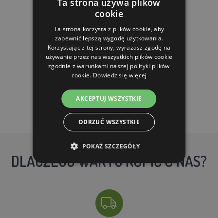
Ta strona używa plików
cookie
1,240.95 zl
653.13 zl
Ta strona korzysta z plików cookie, aby
zapewnić lepszą wygodę użytkowania.
Korzystając z tej strony, wyrażasz zgodę na
W MAGAZYNIE
używanie przez nas wszystkich plików cookie
zgodnie z warunkami naszej polityki plików
DO KOSZYKA
cookie.
Dowiedz się więcej
AKCEPTUJ WSZYSTKIE
ODRZUĆ WSZYSTKIE
POKAŻ SZCZEGÓŁY
DLACZEGO WARTO KUPIĆ U NAS?