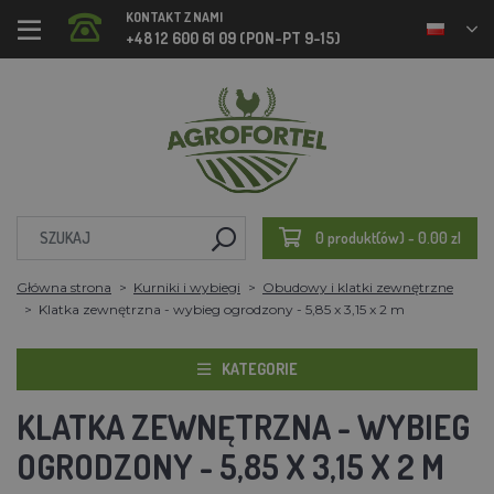
KONTAKT Z NAMI
+48 12 600 61 09 (PON-PT 9-15)
0 produkt(ów) - 0.00 zl
Główna strona
Kurniki i wybiegi
Obudowy i klatki zewnętrzne
Klatka zewnętrzna - wybieg ogrodzony - 5,85 x 3,15 x 2 m
KATEGORIE
KLATKA ZEWNĘTRZNA - WYBIEG
OGRODZONY - 5,85 X 3,15 X 2 M