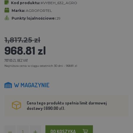
Kod produktu:
KVYBEH_632_AGRO
Marka:
AGROFORTEL
Punkty lojalnościowe:
29
1,817.25 zl
968.81 zl
787.65 ZL BEZ VAT
Najniższa cena w ciągu ostatnich 30 dni - 968.81 zl
W MAGAZYNIE
Cena tego produktu spełnia limit darmowej
dostawy (690.00 zl).
DO KOSZYKA