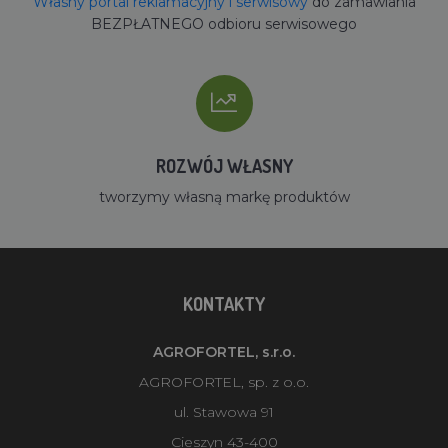
Własny portal reklamacyjny i serwisowy
do zamawiania
BEZPŁATNEGO odbioru serwisowego
ROZWÓJ WŁASNY
tworzymy własną markę produktów
KONTAKTY
AGROFORTEL, s.r.o.
AGROFORTEL, sp. z o.o.
ul. Stawowa 91
Cieszyn 43-400