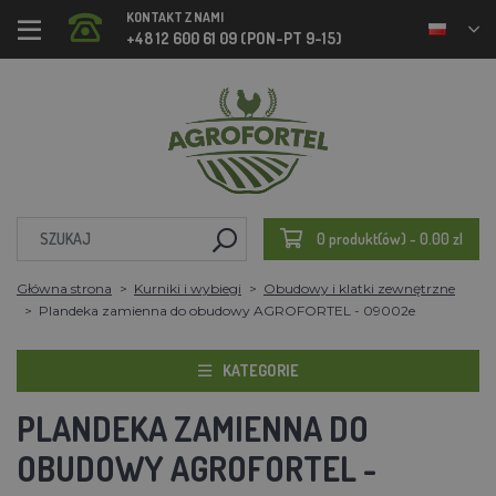
KONTAKT Z NAMI
+48 12 600 61 09 (PON-PT 9-15)
0 produkt(ów) - 0.00 zl
Główna strona
Kurniki i wybiegi
Obudowy i klatki zewnętrzne
Plandeka zamienna do obudowy AGROFORTEL - 09002e
KATEGORIE
PLANDEKA ZAMIENNA DO
OBUDOWY AGROFORTEL -