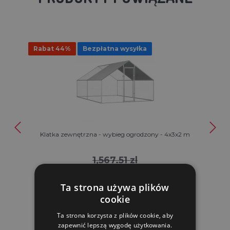
Rabat 44%
Bezpłatna wysyłka
Klatka zewnętrzna - wybieg ogrodzony - 4x3x2 m
1,567.51 zl
875.19 zl
Ta strona używa plików
W MAGAZYNIE
cookie
Ta strona korzysta z plików cookie, aby
DO KOSZYKA
zapewnić lepszą wygodę użytkowania.