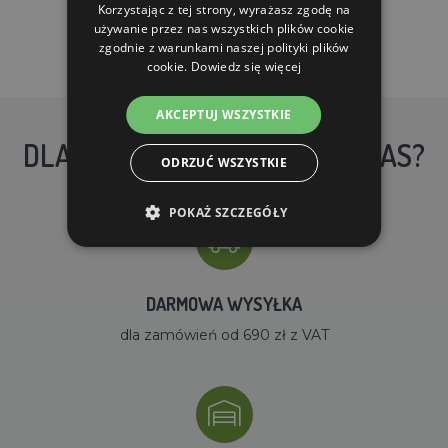
Korzystając z tej strony, wyrażasz zgodę na
używanie przez nas wszystkich plików cookie
zgodnie z warunkami naszej polityki plików
cookie.
Dowiedz się więcej
AKCEPTUJ WSZYSTKIE
DLACZEGO WARTO KUPIĆ U NAS?
ODRZUĆ WSZYSTKIE
POKAŻ SZCZEGÓŁY
DARMOWA WYSYŁKA
dla zamówień od 690 zł z VAT