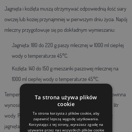
Jagnięta i koźlęta muszą otrzymywać odpowiednią ilość siary
owczej lub koziej przynajmniej w pierwszym dniu życia. Napój
mleczny przygotowuje się po dokładnym wymieszaniu:
Jagnięta: 180 do 220 g paszy mlecznej w 1000 ml ciepłej
wody o temperaturze 45°C.
Koźlęta
: 140 do 150 g mieszanki paszowej mlecznej na
1000 ml ciepłej wody o temperaturze 45°C.
Temperatura napoju mlecznego podczas karmienia powinna
Ta strona używa plików
cookie
wynosić od 39 do 40°C. Nie zwiększać dawki MKS na 1 litr
Ta strona korzysta z plików cookie, aby
wody. Przy wyższym stężeniu MKS w napoju narażasz
zapewnić lepszą wygodę użytkowania.
Korzystając z tej strony, wyrażasz zgodę na
jagnięta i koźlęta na ryzyko wystąpienia biegunki
używanie przez nas wszystkich plików cookie