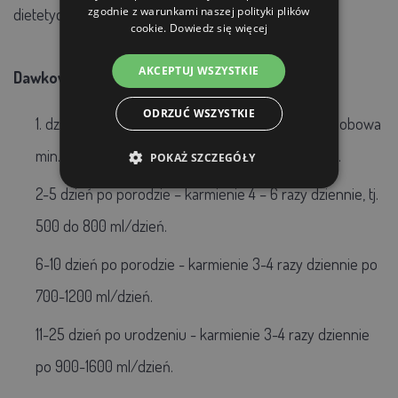
zgodnie z warunkami naszej polityki plików
dietetycznej.
cookie.
Dowiedz się więcej
AKCEPTUJ WSZYSTKIE
Dawkowanie (dawka orientacyjna):
ODRZUĆ WSZYSTKIE
1. dzień po urodzeniu - karmienie siarą (objętość dobowa
min. 150 ml/kg żywej wagi, 4 karmienia częściowe).
POKAŻ SZCZEGÓŁY
2-5 dzień po porodzie – karmienie 4 – 6 razy dziennie, tj.
500 do 800 ml/dzień.
6-10 dzień po porodzie - karmienie 3-4 razy dziennie po
700-1200 ml/dzień.
11-25 dzień po urodzeniu - karmienie 3-4 razy dziennie
po 900-1600 ml/dzień.