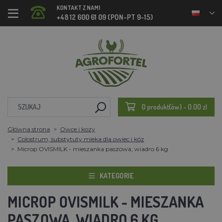
KONTAKT Z NAMI
+48 12 600 61 09 (PON-PT 9-15)
0 produkt(ów) - 0.00 zl
Główna strona
Owce i kozy
Colostrum, substytuty mleka dla owiec i kóz
Microp OVISMILK - mieszanka paszowa, wiadro 6 kg
KATEGORIE
MICROP OVISMILK - MIESZANKA
PASZOWA, WIADRO 6 KG