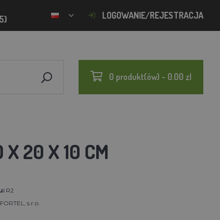
LOGOWANIE/REJESTRACJA
5)
0 produkt(ów) - 0.00 zl
 X 20 X 10 CM
u:
R2
ORTEL, s.r.o.