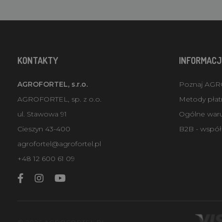
KONTAKTY
INFORMACJ
AGROFORTEL, s.r.o.
Poznaj AG
AGROFORTEL, sp. z o.o.
Metody płatn
ul. Stawowa 91
Ogólne war
Cieszyn 43-400
B2B - współ
agrofortel@agrofortel.pl
+48 12 600 61 09