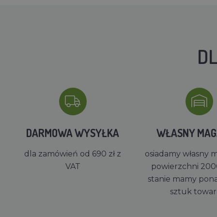
DL
DARMOWA WYSYŁKA
WŁASNY MA
dla zamówień od 690 zł z
osiadamy własny 
VAT
powierzchni 200
stanie mamy pon
sztuk towa