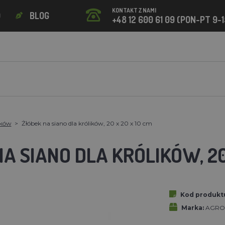
KONTAKT Z NAMI
O
BLOG
+48 12 600 61 09 (PON-PT 9-1
ików
Żłóbek na siano dla królików, 20 x 20 x 10 cm
A SIANO DLA KRÓLIKÓW, 20
Kod produkt
Marka:
AGROF