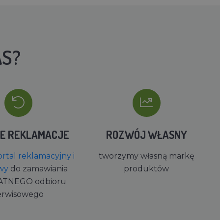
AS?
IE REKLAMACJE
ROZWÓJ WŁASNY
rtal reklamacyjny i
tworzymy własną markę
wy
do zamawiania
produktów
ATNEGO odbioru
erwisowego