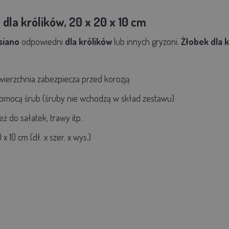
 dla królików, 20 x
20
x 10 cm
siano
odpowiedni
dla królików
lub innych gryzoni.
Żłobek
dla k
erzchnia zabezpiecza przed korozją
mocą śrub (śruby nie wchodzą w skład zestawu)
eż do sałatek, trawy itp.
x 10 cm (dł. x szer. x wys.)