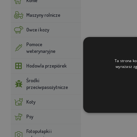
Konie
Maszyny rolnicze
Owce i kozy
Pomoce
weterynaryjne
Ta strona ko
Hodowla przepiórek
wyrażasz zg
Środki
przeciwpasożytnicze
Koty
Psy
Fotopułapki i