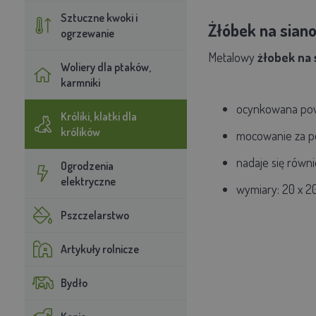
Sztuczne kwoki i
Żłóbek na siano
ogrzewanie
Metalowy
żłobek na 
Woliery dla ptaków,
karmniki
ocynkowana powi
Króliki, klatki dla
królików
mocowanie za po
nadaje się równi
Ogrodzenia
elektryczne
wymiary: 20 x 20 
Pszczelarstwo
Artykuły rolnicze
Bydło