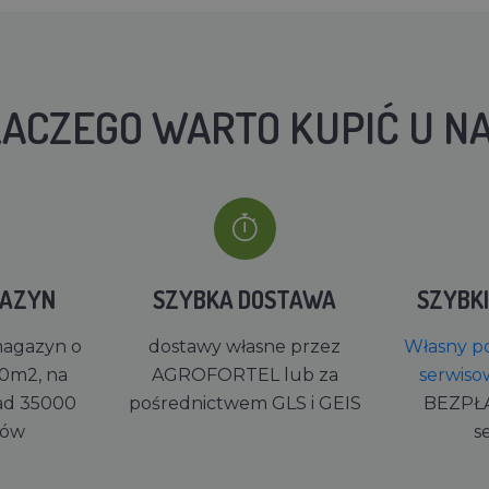
ACZEGO WARTO KUPIĆ U N
GAZYN
SZYBKA DOSTAWA
SZYBK
magazyn o
dostawy własne przez
Własny po
0m2, na
AGROFORTEL lub za
serwiso
ad 35000
pośrednictwem GLS i GEIS
BEZPŁ
rów
s