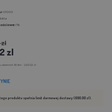
u:
01000
lotta
nościowe:
78
 zl
2 zl
ostatnich 30 dni - 2,612.52 zl
YNIE
tego produktu spełnia limit darmowej dostawy (690.00 zl).