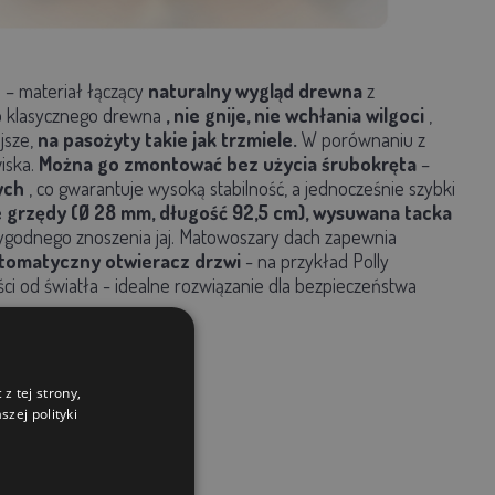
)
– materiał łączący
naturalny wygląd drewna
z
o klasycznego drewna
, nie gnije, nie wchłania wilgoci
,
jsze,
na pasożyty takie jak trzmiele.
W porównaniu z
iska.
Można go zmontować bez użycia śrubokręta
–
ych
, co gwarantuje wysoką stabilność, a jednocześnie szybki
 grzędy
(Ø 28 mm, długość 92,5 cm),
wysuwana tacka
godnego znoszenia jaj.
Matowoszary
dach
zapewnia
tomatyczny otwieracz drzwi
- na przykład Polly
ści od światła - idealne rozwiązanie dla bezpieczeństwa
z tej strony,
zej polityki