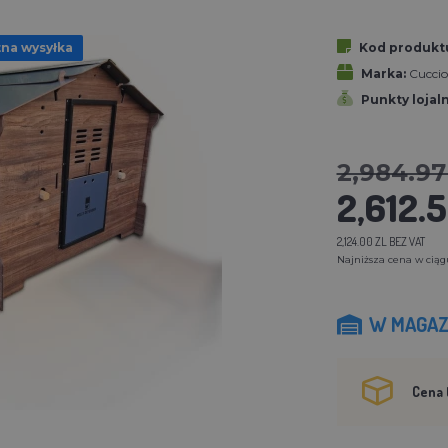
na wysyłka
Kod produkt
Marka:
Cuccio
Punkty lojal
2,984.97
2,612.5
2,124.00 ZL BEZ VAT
Najniższa cena w ciągu 
W MAGAZ
Cena 