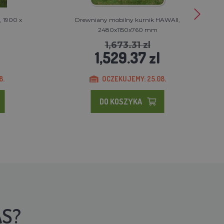
 1900 x
Drewniany mobilny kurnik HAWAII,
2480x1150x760 mm
1,673.31 zl
1,529.37 zl
8.
OCZEKUJEMY: 25.08.
DO KOSZYKA
AS?