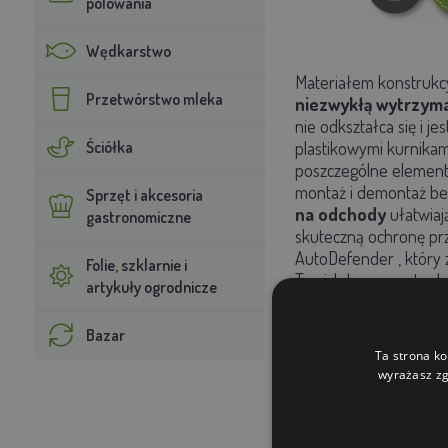
polowania
Wędkarstwo
Materiałem konstrukc
Przetwórstwo mleka
niezwykłą wytrzymał
nie odkształca się
i je
Ściółka
plastikowymi kurnikami,
poszczególne element
montaż i demontaż bez
Sprzęt i akcesoria
na odchody
ułatwiaj
gastronomiczne
skuteczną ochronę pr
AutoDefender
, który
Folie, szklarnie i
Twoich kur, nawet gdy
artykuły ogrodnicze
Bazar
Główne zalety 
Ta strona ko
pojemność 6–8 
wyrażasz zg
Materiał
HPL
– 
montaż bezśru
pojemność 6–8 