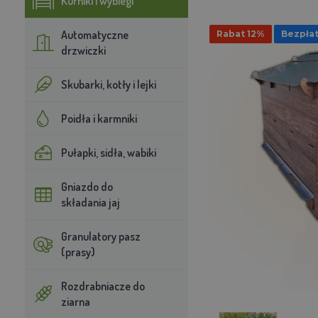
Kurniki i wybiegi
Automatyczne
Rabat 12%
Bezpłat
drzwiczki
Skubarki, kotły i lejki
Poidła i karmniki
Pułapki, sidła, wabiki
Gniazdo do
składania jaj
Granulatory pasz
(prasy)
Rozdrabniacze do
ziarna