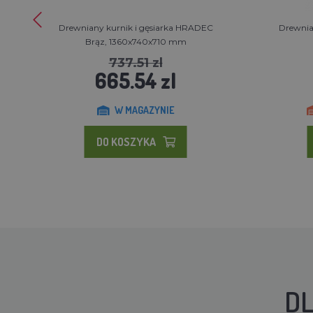
Drewniany kurnik i gęsiarka HRADEC
Drewnia
Brąz, 1360x740x710 mm
737.51 zl
665.54 zl
W MAGAZYNIE
DO KOSZYKA
DL