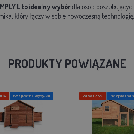
IMPLY L
to
idealny
wybór
dla osób poszukujących
nika, który łączy w sobie nowoczesną technologię,
PRODUKTY POWIĄZANE
 8%
Bezpłatna wysyłka
Rabat 33%
Bezpłatna 