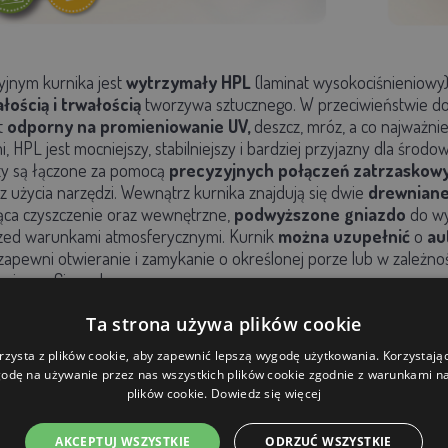
yjnym kurnika jest
wytrzymały
HPL
(laminat wysokociśnieniowy
ością i trwałością
tworzywa sztucznego.
W przeciwieństwie d
st
odporny na promieniowanie UV,
deszcz, mróz, a co najważnie
 HPL jest mocniejszy, stabilniejszy i bardziej przyjazny dla środow
y są łączone za pomocą
precyzyjnych połączeń zatrzaskow
 użycia narzędzi.
Wewnątrz kurnika znajdują się
dwie
drewniane
ąca czyszczenie oraz wewnętrzne,
podwyższone gniazdo
do wy
zed warunkami atmosferycznymi.
Kurnik
można uzupełnić
o
au
 zapewni otwieranie i zamykanie o określonej porze lub w zależno
 n
ie ma Cię w domu.
Ta strona używa plików cookie
kurnika POLLY SIMPLY L:
rzysta z plików cookie, aby zapewnić lepszą wygodę użytkowania. Korzystając 
kur
,
odę na używanie przez nas wszystkich plików cookie zgodnie z warunkami nas
odporny na wilgoć, promieniowanie UV, gnicie i pasożyty
plików cookie.
Dowiedz się więcej
bowy
dzięki połączeniom blokującym,
kur
,
AKCEPTUJ WSZYSTKIE
ODRZUĆ WSZYSTKIE