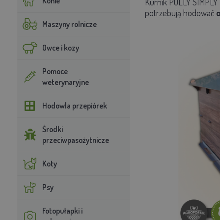
Konie
Kurnik POLLY SIMPLY 
potrzebują hodować
o
Maszyny rolnicze
Owce i kozy
Pomoce
weterynaryjne
Hodowla przepiórek
Środki
przeciwpasożytnicze
Koty
Psy
Fotopułapki i