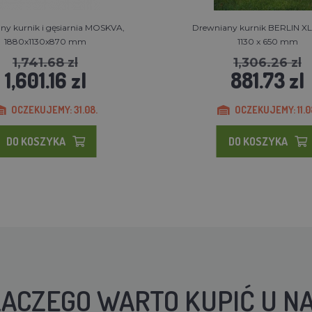
ny kurnik i gęsiarnia MOSKVA,
Drewniany kurnik BERLIN XL,
1880x1130x870 mm
1130 x 650 mm
1,741.68 zl
1,306.26 zl
1,601.16 zl
881.73 zl
OCZEKUJEMY: 31.08.
OCZEKUJEMY: 11.0
DO KOSZYKA
DO KOSZYKA
ACZEGO WARTO KUPIĆ U N