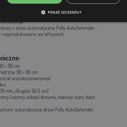
ta
ułatwiająca czyszczenie,
azdo niosek
,
POKAŻ SZCZEGÓŁY
d –
ciemne wykończenie drewna
,
matowy szary
dach
,
a konstrukcja.
udowy o
drzwi automatyczne Polly AutoDefender
,
 i wyprodukowano we Włoszech
niczne:
100 × 90 cm
nętrzna:
90 × 86 cm
aminat wysokociśnieniowy)
kur
Ø 28 mm, długość 92,5 cm)
iemny/ciemny odcień drewna, matowy szary dach
sorium:
automatyczne drzwi Polly AutoDefender