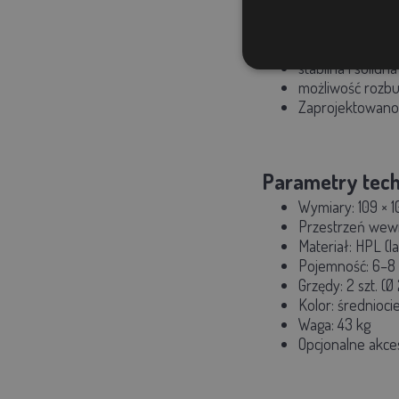
wysuwana kuwe
podniesione gni
elegancki wyglą
stabilna i solidn
możliwość rozb
Zaprojektowano
Parametry tech
Wymiary:
109 × 
Przestrzeń wew
Materiał:
HPL (l
Pojemność:
6–8 
Grzędy: 2 szt. (
Kolor: średnioc
Waga:
43 kg
Opcjonalne akce