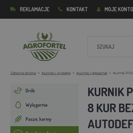
REKLAMACJE
KONTAKT
MOJE KONT
Główna strona
Kurniki i wybiegi
Kurniki i gęsiarnie
Kurnik POLL
KURNIK P
Drób
8 KUR B
Wylęgarnia
Pasze, karmy
AUTODE