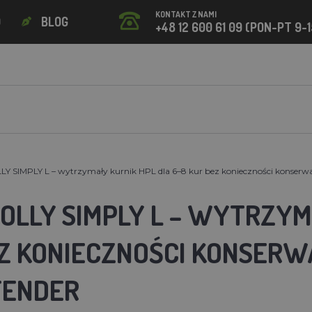
KONTAKT Z NAMI
O
BLOG
+48 12 600 61 09 (PON-PT 9-1
Y SIMPLY L – wytrzymały kurnik HPL dla 6–8 kur bez konieczności konserwac
OLLY SIMPLY L – WYTRZYM
EZ KONIECZNOŚCI KONSERWA
FENDER