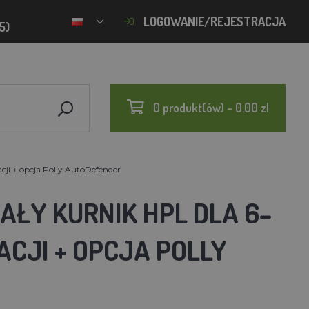
LOGOWANIE/REJESTRACJA
5)
0 produkt(ów) - 0.00 zl
ji + opcja Polly AutoDefender
AŁY KURNIK HPL DLA 6–
CJI + OPCJA POLLY