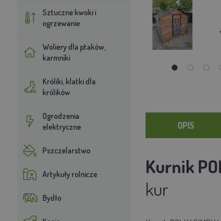
Sztuczne kwoki i
ogrzewanie
Woliery dla ptaków,
karmniki
Króliki, klatki dla
królików
Ogrodzenia
OPIS
elektryczne
Pszczelarstwo
Kurnik PO
Artykuły rolnicze
kur
Bydło