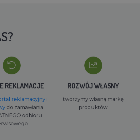
AS?
IE REKLAMACJE
ROZWÓJ WŁASNY
rtal reklamacyjny i
tworzymy własną markę
wy
do zamawiania
produktów
ATNEGO odbioru
erwisowego