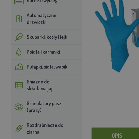
Kurniki i wybiegi
Automatyczne
drzwiczki
Skubarki, kotły i lejki
Poidła i karmniki
Pułapki, sidła, wabiki
Gniazdo do
składania jaj
Granulatory pasz
(prasy)
Rozdrabniacze do
ziarna
OPIS