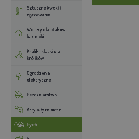
Sztuczne kwoki i
ogrzewanie
Woliery dla ptaków,
karmniki
Króliki, klatki dla
królików
Ogrodzenia
elektryczne
Pszczelarstwo
Artykuły rolnicze
Bydło