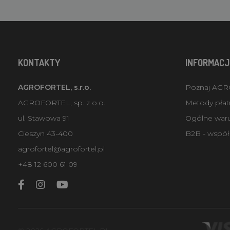
KONTAKTY
INFORMACJ
AGROFORTEL, s.r.o.
Poznaj AG
AGROFORTEL, sp. z o.o.
Metody płatn
ul. Stawowa 91
Ogólne war
Cieszyn 43-400
B2B - współ
agrofortel@agrofortel.pl
+48 12 600 61 09