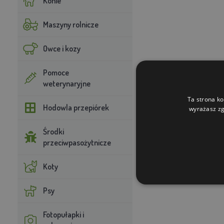
Konie
Maszyny rolnicze
Owce i kozy
Pomoce
weterynaryjne
Ta strona ko
Hodowla przepiórek
wyrażasz zg
Środki
przeciwpasożytnicze
Koty
Psy
Fotopułapki i