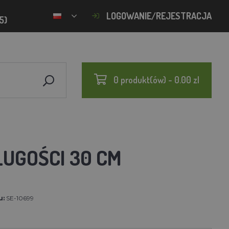
LOGOWANIE/REJESTRACJA
5)
0 produkt(ów) - 0.00 zl
ŁUGOŚCI 30 CM
u:
SE-10699