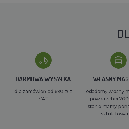
DL
DARMOWA WYSYŁKA
WŁASNY MA
dla zamówień od 690 zł z
osiadamy własny 
VAT
powierzchni 200
stanie mamy pon
sztuk towa