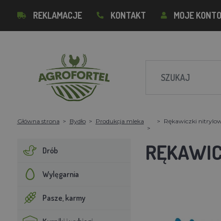
REKLAMACJE
KONTAKT
MOJE KONT
Główna strona
Bydło
Produkcja mleka
Rękawiczki nitrylow
RĘKAWIC
Drób
Wylęgarnia
Pasze, karmy