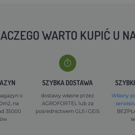
ACZEGO WARTO KUPIĆ U N
GAZYN
SZYBKA DOSTAWA
SZYBK
magazyn o
dostawy własne przez
Własny po
0m2, na
AGROFORTEL lub za
serwiso
ad 35000
pośrednictwem GLS i GEIS
BEZPŁ
rów
s