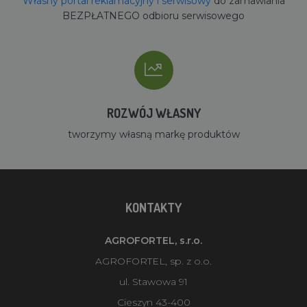
Własny portal reklamacyjny i serwisowy
do zamawiania
BEZPŁATNEGO odbioru serwisowego
ROZWÓJ WŁASNY
tworzymy własną markę produktów
KONTAKTY
AGROFORTEL, s.r.o.
AGROFORTEL, sp. z o.o.
ul. Stawowa 91
Cieszyn 43-400