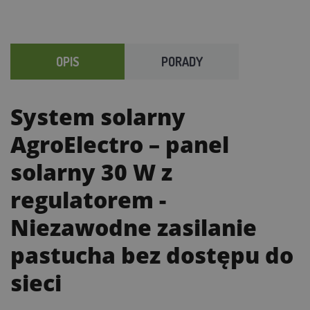
OPIS
PORADY
System solarny
AgroElectro – panel
solarny 30 W z
regulatorem
-
Niezawodne zasilanie
pastucha bez dostępu do
sieci