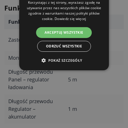
Korzystając z tej strony, wyrażasz zgodę na
Funkcje
używanie przez nas wszystkich plików cookie
zgodnie z warunkami naszej polityki plików
cookie.
Dowiedz się więcej
Funkcja
Dostępność
AKCEPTUJ WSZYSTKIE
Do elektrycznych
Zastosowanie
ogrodzeń
ODRZUĆ WSZYSTKIE
Montaż
Na zewnątrz
POKAŻ SZCZEGÓŁY
Długość przewodu
Panel – regulator
5 m
ładowania
Długość przewodu
Regulator –
1 m
akumulator