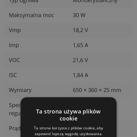
Maksymalna moc
30 W
Vmp
18,2 V
Imp
1,65 A
VOC
21,6 V
ISC
1,84 A
Wymiary
650 × 360 × 25 mm
Specyfikacja
PWM 10 A
Ta strona używa plików
regulatora ładowania
cookie
Prąd
10 A
Ta strona korzysta z plików cookie, aby
zapewnić lepszą wygodę użytkowania.