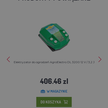
Elektryzator do ogrodzeń AgroElectro DL 3200 12 V / 3,2 J
406.46 zl
W MAGAZYNIE
DO KOSZYKA