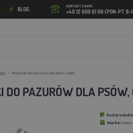
KONTAKT Z NAMI
O
BLOG
+48 12 600 61 09 (PON-PT 9-1
orby
Nożyczki do pazurów dla psów, cążki
I DO PAZURÓW DLA PSÓW, 
Kod produkt
Marka:
Alber