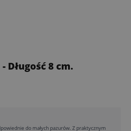
i
- Długość 8 cm.
dpowiednie do małych pazurów. Z praktycznym