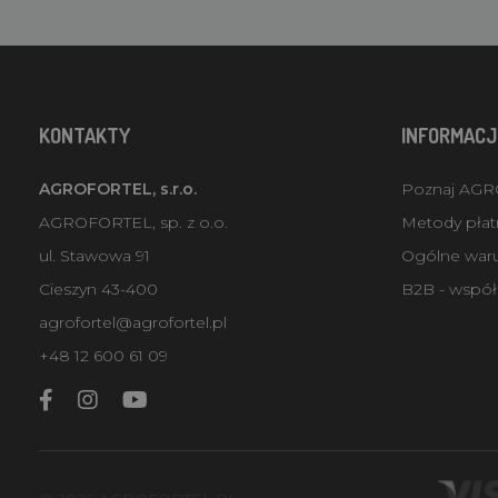
KONTAKTY
INFORMACJ
AGROFORTEL, s.r.o.
Poznaj AG
AGROFORTEL, sp. z o.o.
Metody płatn
ul. Stawowa 91
Ogólne war
Cieszyn 43-400
B2B - współ
agrofortel@agrofortel.pl
+48 12 600 61 09