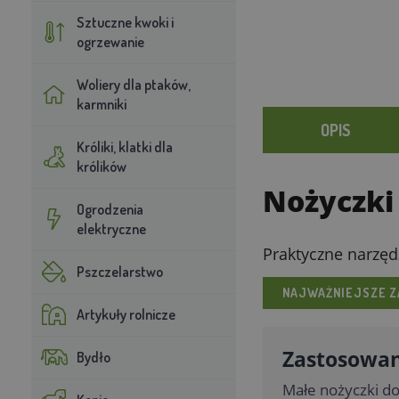
Sztuczne kwoki i
ogrzewanie
Woliery dla ptaków,
karmniki
OPIS
Króliki, klatki dla
królików
Nożyczki
Ogrodzenia
elektryczne
Praktyczne narzęd
Pszczelarstwo
NAJWAŻNIEJSZE Z
Artykuły rolnicze
Zastosowan
Bydło
Małe nożyczki do