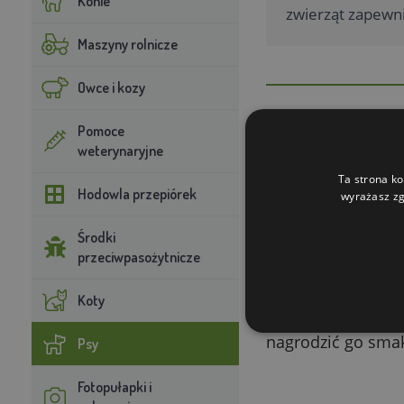
Konie
zwierząt zapewni
Maszyny rolnicze
Owce i kozy
Pomoce
weterynaryjne
Jak dbać o p
Ta strona ko
Hodowla przepiórek
Pazury u psa wyma
wyrażasz zg
ścierają ich natu
Środki
niefortunne nadep
przeciwpasożytnicze
zachowaj szczególn
niezabarwioną, prz
Koty
ciemnych – w tych
nagrodzić go sma
Psy
Fotopułapki i