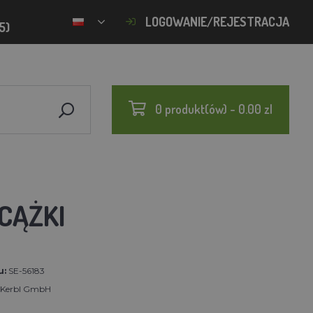
LOGOWANIE/REJESTRACJA
5)
0 produkt(ów) - 0.00 zl
CĄŻKI
u:
SE-56183
t Kerbl GmbH