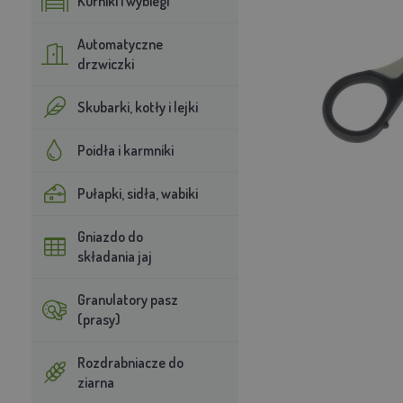
Kurniki i wybiegi
Automatyczne
drzwiczki
Skubarki, kotły i lejki
Poidła i karmniki
Pułapki, sidła, wabiki
Gniazdo do
składania jaj
Granulatory pasz
(prasy)
Rozdrabniacze do
ziarna