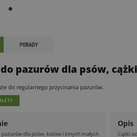
PORADY
 do pazurów dla psów, cążk
zie do regularnego przycinania pazurów.
ALETY
ie
Opis
 pazurów dla psów, kotów i innych małych
Cążki o