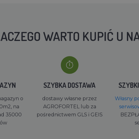
ACZEGO WARTO KUPIĆ U N
GAZYN
SZYBKA DOSTAWA
SZYBK
magazyn o
dostawy własne przez
Własny po
0m2, na
AGROFORTEL lub za
serwiso
ad 35000
pośrednictwem GLS i GEIS
BEZPŁ
rów
s