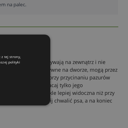
em na palec.
z tej strony,
które rzadziej przebywają na zewnątrz i nie
zej polityki
sy, które są stale aktywne na dworze, mogą przez
zo bolesne. Dlatego przy przycinaniu pazurów
j części pazura. Skracaj tylko jego
ywej tkanki jest zwykle lepiej widoczna niż przy
 zabiegu nie zapomnij chwalić psa, a na koniec