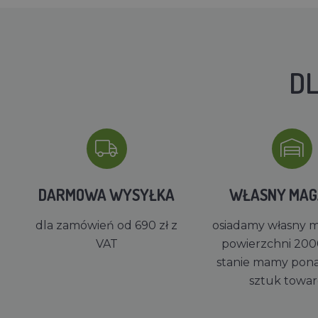
DL
DARMOWA WYSYŁKA
WŁASNY MA
dla zamówień od 690 zł z
osiadamy własny 
VAT
powierzchni 200
stanie mamy pon
sztuk towa