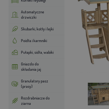
Kurniki i wybiegi
Automatyczne
drzwiczki
Skubarki, kotły i lejki
Poidła i karmniki
Pułapki, sidła, wabiki
Gniazdo do
składania jaj
Granulatory pasz
(prasy)
Rozdrabniacze do
ziarna