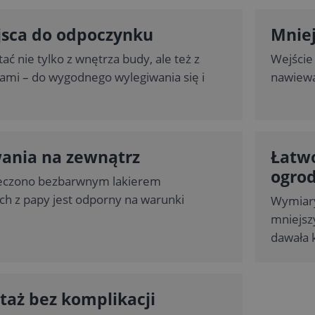
jsca do odpoczynku
Mniej
ć nie tylko z wnętrza budy, ale też z
Wejście
ami – do wygodnego wylegiwania się i
nawiewa
ania na zewnątrz
Łatwo
ogrod
eczono bezbarwnym lakierem
h z papy jest odporny na warunki
Wymiary
mniejsz
dawała 
taż bez komplikacji