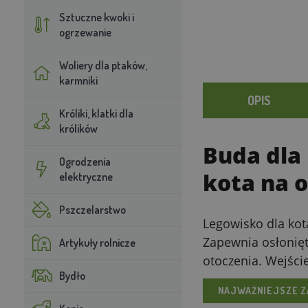
Sztuczne kwoki i
ogrzewanie
Woliery dla ptaków,
karmniki
OPIS
Króliki, klatki dla
królików
Buda dla
Ogrodzenia
kota na o
elektryczne
Pszczelarstwo
Legowisko dla kot
Zapewnia osłonięt
Artykuły rolnicze
otoczenia. Wejści
Bydło
NAJWAŻNIEJSZE Z