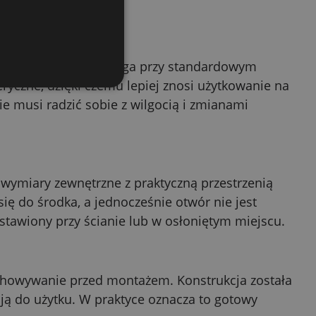
 ochronnym, co pomaga przy standardowym
yczne, dzięki czemu lepiej znosi użytkowanie na
ie musi radzić sobie z wilgocią i zmianami
wymiary zewnętrzne z praktyczną przestrzenią
ię do środka, a jednocześnie otwór nie jest
stawiony przy ścianie lub w osłoniętym miejscu.
echowywanie przed montażem. Konstrukcja została
ją do użytku. W praktyce oznacza to gotowy