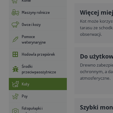
Konie
Więcej mie
Maszyny rolnicze
Kot może korzysta
Owce i kozy
tarasu ze schodk
obserwacji.
Pomoce
weterynaryjne
Hodowla przepiórek
Do użytkow
Drewno zabezpi
Środki
ochronnym, a dac
przeciwpasożytnicze
atmosferyczne.
Koty
Psy
Szybki mon
Fotopułapki i