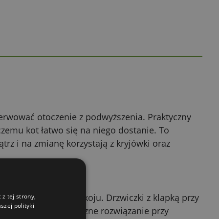
erwować otoczenie z podwyższenia. Praktyczny
zemu kot łatwo się na niego dostanie. To
trz i na zmianę korzystają z kryjówki oraz
edy potrzebuje spokoju. Drzwiczki z klapką przy
z tej strony,
zej polityki
w środku. To praktyczne rozwiązanie przy