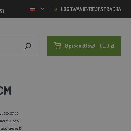
LOGOWANIE/REJESTRACJA
5)
0 produkt(ów) - 0.00 zl
CM
u:
SE-58133
t Kerbl GmbH
nościowe:
12