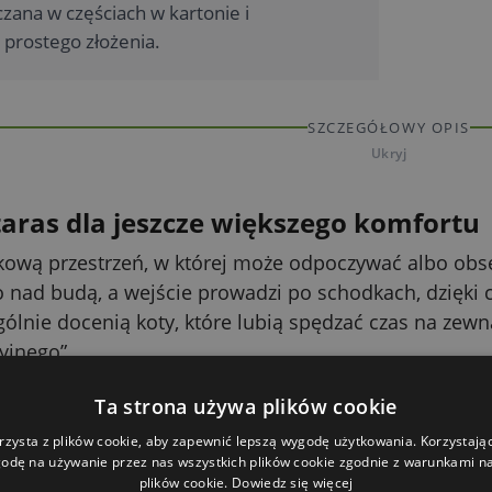
czana w częściach w kartonie i
prostego złożenia.
SZCZEGÓŁOWY OPIS
Ukryj
aras dla jeszcze większego komfortu
kową przestrzeń, w której może odpoczywać albo obs
 nad budą, a wejście prowadzi po schodkach, dzięki c
ólnie docenią koty, które lubią spędzać czas na zewną
yjnego”.
ściu dla spokojniejszego schronienia
Ta strona używa plików cookie
 ma osłonięte miejsce, w którym może się schować, ki
rzysta z plików cookie, aby zapewnić lepszą wygodę użytkowania. Korzystając 
odę na używanie przez nas wszystkich plików cookie zgodnie z warunkami nas
ograniczyć przepływ powietrza i poprawiają komfort 
plików cookie.
Dowiedz się więcej