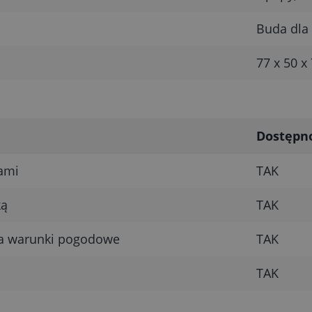
Buda dla 
77 x 50 x
Dostępn
ami
TAK
ką
TAK
a warunki pogodowe
TAK
TAK