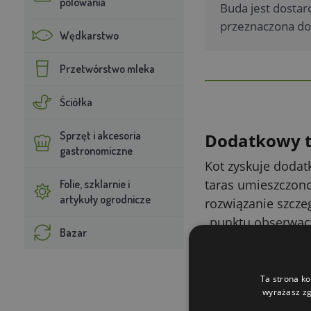
polowania
Buda jest dostar
przeznaczona do 
Wędkarstwo
Przetwórstwo mleka
Ściółka
Sprzęt i akcesoria
Dodatkowy t
gastronomiczne
Kot zyskuje dodat
taras umieszczono
Folie, szklarnie i
artykuły ogrodnicze
rozwiązanie szczeg
„punktu obserwac
Bazar
Klapka w wej
W środku budy kot
Ta strona ko
wyrażasz zg
wejściu pomagają 