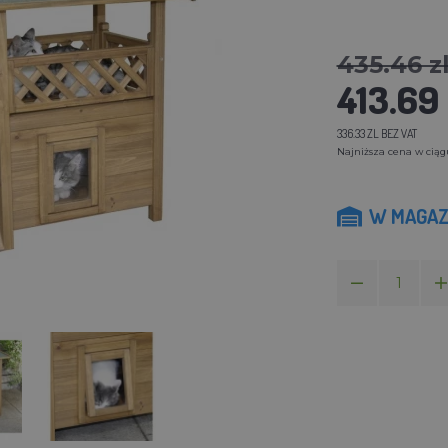
435.46 z
413.69 
336.33 ZL BEZ VAT
Najniższa cena w ciągu 
W MAGAZ