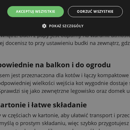
 w ogrodzie lub na balkonie.
AKCEPTUJ WSZYSTKIE
ODRZUĆ WSZYSTKIE
wna i dach na zmienne warunki
POKAŻ SZCZEGÓŁY
na z drewna zabezpieczonego bezbarwnym lakierem
wnątrz. Dach z papy jest odporny na warunki atmosfer
j docenisz to przy ustawieniu budki na zewnątrz, gdz
owiednie na balkon i do ogrodu
sem jest przeznaczona dla kotów i łączy kompaktowe 
odpowiedniej wielkości wejścia kot wygodnie dostaje s
Sprawdzi się jako zewnętrzne legowisko oraz domek u
rtonie i łatwe składanie
w częściach w kartonie, aby ułatwić transport i prz
myślą o prostym składaniu, więc szybko przygotujesz 