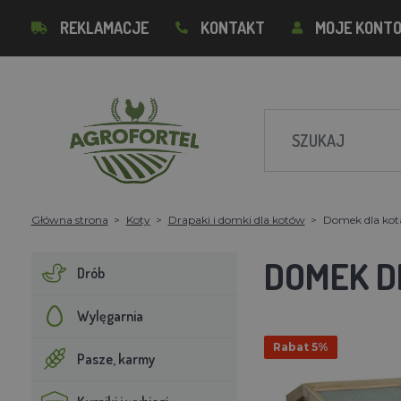
REKLAMACJE
KONTAKT
MOJE KONT
Główna strona
Koty
Drapaki i domki dla kotów
Domek dla ko
DOMEK D
Drób
Wylęgarnia
Rabat 5%
Pasze, karmy