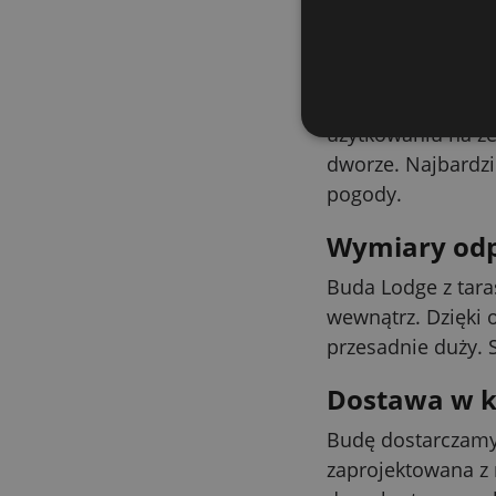
zmiennej pogodzie
Ochrona dre
Buda jest wykona
użytkowaniu na ze
dworze. Najbardzie
pogody.
Wymiary odp
Buda Lodge z tara
wewnątrz. Dzięki 
przesadnie duży. 
Dostawa w ka
Budę dostarczamy 
zaprojektowana z 