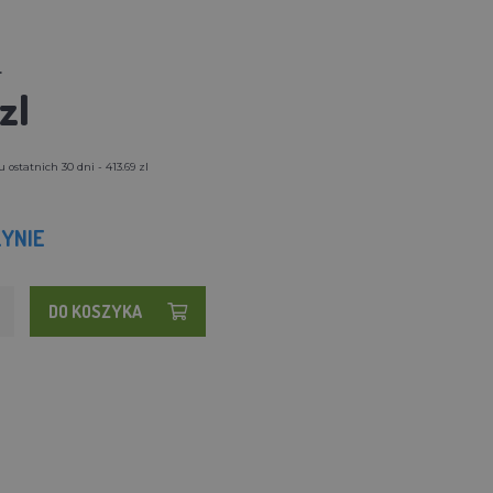
l
zl
ostatnich 30 dni - 413.69 zl
YNIE
DO KOSZYKA