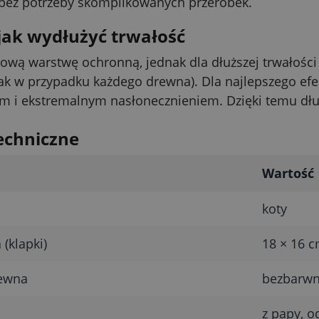
bez potrzeby skomplikowanych przeróbek.
jak wydłużyć trwałość
wą warstwę ochronną, jednak dla dłuższej trwałości
jak w przypadku każdego drewna). Dla najlepszego efek
m i ekstremalnym nasłonecznieniem. Dzięki temu dłu
echniczne
Wartość
koty
(klapki)
18 × 16 
ewna
bezbarwn
z papy, 