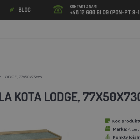
KONTAKT Z NAMI
O
BLOG
+48 12 600 61 09 (PON-PT 9-1
ta LODGE, 77x50x73cm
LA KOTA LODGE, 77X50X73
Kod produkt
Marka:
Alber
Punkty lojal