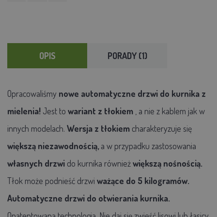
OPIS
PORADY (1)
Opracowaliśmy
nowe automatyczne drzwi do kurnika z
mielenia!
Jest to
wariant z tłokiem
, a nie z kablem jak w
innych modelach.
Wersja z tłokiem
charakteryzuje się
większą niezawodnością,
a w przypadku zastosowania
własnych drzwi
do kurnika również
większą nośnością.
Tłok może podnieść drzwi
ważące do 5 kilogramów.
Automatyczne drzwi do otwierania kurnika.
Opatentowana technologia. Nie daj się zwieść lisowi lub łasicy.