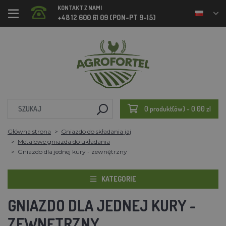
KONTAKT Z NAMI
+48 12 600 61 09 (PON-PT 9-15)
0 produkt(ów) - 0.00 zl
Główna strona
Gniazdo do składania jaj
Metalowe gniazda do układania
Gniazdo dla jednej kury - zewnętrzny
KATEGORIE
GNIAZDO DLA JEDNEJ KURY -
ZEWNĘTRZNY