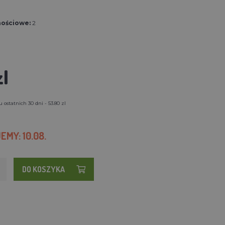
nościowe:
2
zl
ostatnich 30 dni - 53.80 zl
MY: 10.08.
DO KOSZYKA