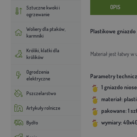
OPIS
Sztuczne kwoki i
ogrzewanie
Woliery dla ptaków,
Plastikowe gniazdo 
karmniki
Króliki, klatki dla
Materiał jest łatwy w
królików
Ogrodzenia
Parametry technicz
elektryczne
1 gniazdo nios
Pszczelarstwo
materiał: plasti
Artykuły rolnicze
pakowane: 1 sz
wymiary: 40x4
Bydło