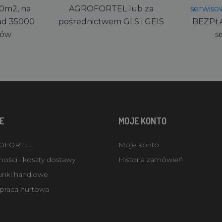
0m2, na
AGROFORTEL lub za
serwiso
ad 35000
pośrednictwem GLS i GEIS
BEZPŁ
rów
s
E
MOJE KONTO
ROFORTEL
Moje konto
ości i koszty dostawy
Historia zamówień
unki handlowe
praca hurtowa