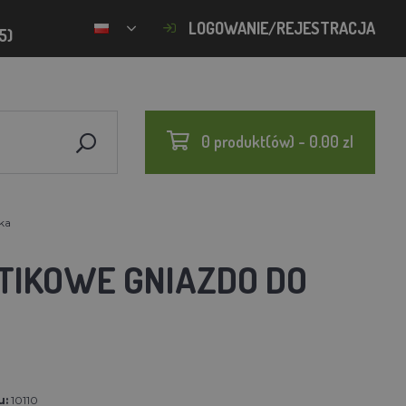
LOGOWANIE/REJESTRACJA
5)
0 produkt(ów) - 0.00 zl
ka
IKOWE GNIAZDO DO
u:
10110