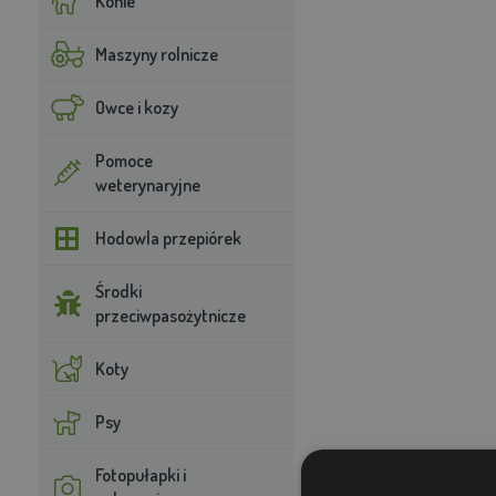
Konie
Maszyny rolnicze
Owce i kozy
Pomoce
weterynaryjne
Hodowla przepiórek
Środki
przeciwpasożytnicze
Koty
Psy
Fotopułapki i