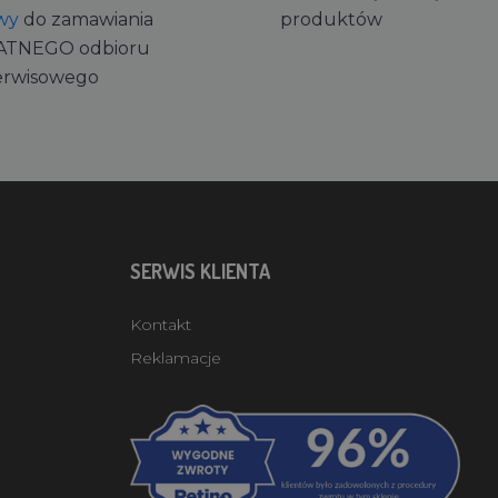
wy
do zamawiania
produktów
ATNEGO odbioru
erwisowego
SERWIS KLIENTA
Kontakt
Reklamacje