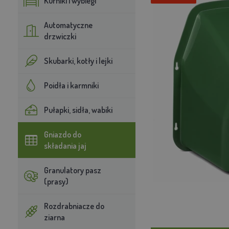
Kurniki i wybiegi
Automatyczne
drzwiczki
Skubarki, kotły i lejki
Poidła i karmniki
Pułapki, sidła, wabiki
Gniazdo do
składania jaj
Granulatory pasz
(prasy)
Rozdrabniacze do
ziarna