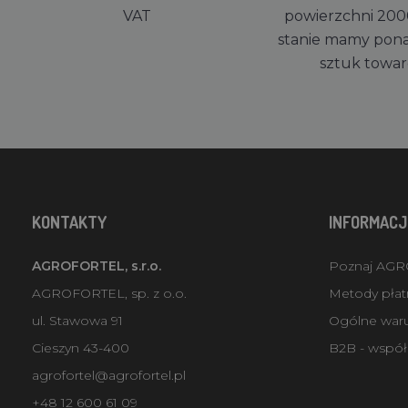
VAT
powierzchni 200
stanie mamy pon
sztuk towa
KONTAKTY
INFORMACJ
AGROFORTEL, s.r.o.
Poznaj AG
AGROFORTEL, sp. z o.o.
Metody płatn
ul. Stawowa 91
Ogólne war
Cieszyn 43-400
B2B - współ
agrofortel@agrofortel.pl
+48 12 600 61 09