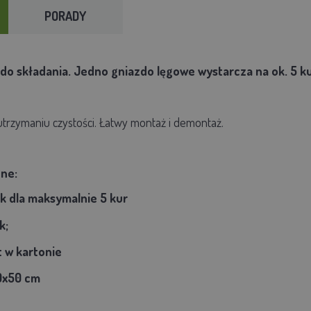
PORADY
do składania. Jedno gniazdo lęgowe wystarcza na ok. 5 ku
 utrzymaniu czystości. Łatwy montaż i demontaż.
ne:
ek dla maksymalnie 5 kur
k;
t w kartonie
0x50 cm