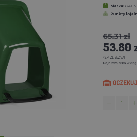
Marka:
GAUN
Punkty lojal
65.31 zl
53.80 
43.74 ZL BEZ VAT
Najniższa cena w ciągu 
OCZEKUJE