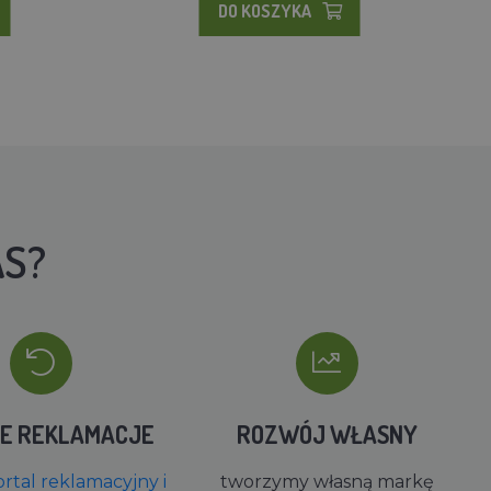
DO KOSZYKA
AS?
IE REKLAMACJE
ROZWÓJ WŁASNY
rtal reklamacyjny i
tworzymy własną markę