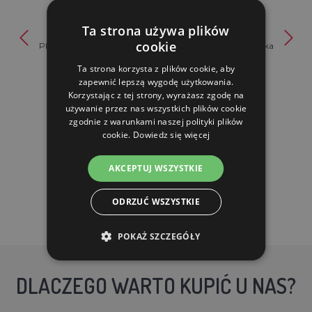
Ta strona używa plików
cookie
Plastikowe gniazdo do układania Standard 10125 - kukułka
Ta strona korzysta z plików cookie, aby
79.90 zl
zapewnić lepszą wygodę użytkowania.
76.20 zl
Korzystając z tej strony, wyrażasz zgodę na
używanie przez nas wszystkich plików cookie
zgodnie z warunkami naszej polityki plików
W MAGAZYNIE
cookie.
Dowiedz się więcej
DO KOSZYKA
AKCEPTUJ WSZYSTKIE
ODRZUĆ WSZYSTKIE
POKAŻ SZCZEGÓŁY
DLACZEGO WARTO KUPIĆ U NAS?