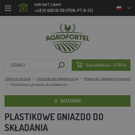
KONTAKT Z NAMI
+48 12 600 61 09 (PON-PT 9-15)
0 produkt(ów) - 0.00 zl
Główna strona
Gniazdo do składania jaj
Kosze do układania gniazd
Plastikowe gniazdo do składania
KATEGORIE
PLASTIKOWE GNIAZDO DO
SKŁADANIA