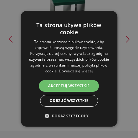
Ta strona używa plików
cookie
Ta strona korzysta z plików cookie, aby
Gniazdo dla dwóch kur
zapewnić lepszą wygodę użytkowania.
Korzystając z tej strony, wyrażasz zgodę na
używanie przez nas wszystkich plików cookie
228.60 zl
zgodnie z warunkami naszej polityki plików
cookie.
Dowiedz się więcej
OCZEKUJEMY: 22.08.
AKCEPTUJ WSZYSTKIE
DO KOSZYKA
ODRZUĆ WSZYSTKIE
POKAŻ SZCZEGÓŁY