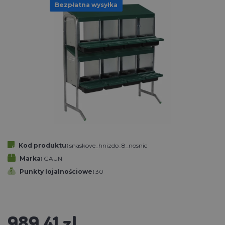
Bezpłatna wysyłka
Kod produktu:
snaskove_hnizdo_8_nosnic
Marka:
GAUN
Punkty lojalnościowe:
30
989.41 zl