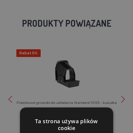
PRODUKTY POWIĄZANE
Rabat 5%
Plastikowe gniazdo do układania Standard 10125 - kukułka
79.90 zl
Ta strona używa plików
76.20 zl
cookie