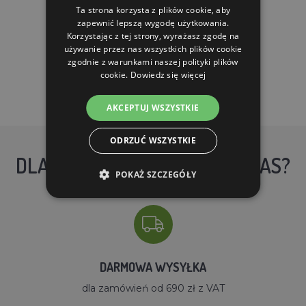
Ta strona korzysta z plików cookie, aby
W MAGAZYNIE
zapewnić lepszą wygodę użytkowania.
Korzystając z tej strony, wyrażasz zgodę na
DO KOSZYKA
używanie przez nas wszystkich plików cookie
zgodnie z warunkami naszej polityki plików
cookie.
Dowiedz się więcej
AKCEPTUJ WSZYSTKIE
ODRZUĆ WSZYSTKIE
DLACZEGO WARTO KUPIĆ U NAS?
POKAŻ SZCZEGÓŁY
DARMOWA WYSYŁKA
dla zamówień od 690 zł z VAT