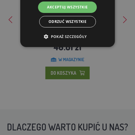
AKCEPTUJ WSZYSTKIE
ODRZUĆ WSZYSTKIE
Ivasan spray - 500 ml - dezynfekcja
POKAŻ SZCZEGÓŁY
46.81 zl
W MAGAZYNIE
DO KOSZYKA
DLACZEGO WARTO KUPIĆ U NAS?