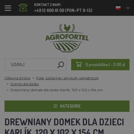
KONTAKT Z NAMI
+48 12 600 61 09 (PON-PT 9-15)
0 produkt(ów) - 0.00 zl
Główna strona
Folie, szklarnie i artykuły ogrodnicze
Domki dla dzieci
Drewniany domek dla dzieci Karlík, 120 x 102 x 154 cm
KATEGORIE
DREWNIANY DOMEK DLA DZIECI
KARLÍK, 120 X 102 X 154 CM