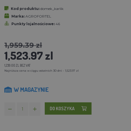
Kod produktu:
domek_karlik
Marka:
AGROFORTEL
Punkty lojalnościowe:
46
1,959.39 zl
1,523.97 zl
1,239.00 ZL BEZ VAT
Najniższa cena w ciągu ostatnich 30 dni - 1,523.97 zl
W MAGAZYNIE
DO KOSZYKA