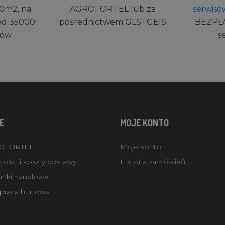
0m2, na
AGROFORTEL lub za
serwiso
ad 35000
pośrednictwem GLS i GEIS
BEZPŁ
rów
s
E
MOJE KONTO
ROFORTEL
Moje konto
ości i koszty dostawy
Historia zamówień
unki handlowe
praca hurtowa