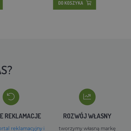
DO KOSZYKA
AS?
IE REKLAMACJE
ROZWÓJ WŁASNY
rtal reklamacyjny i
tworzymy własną markę