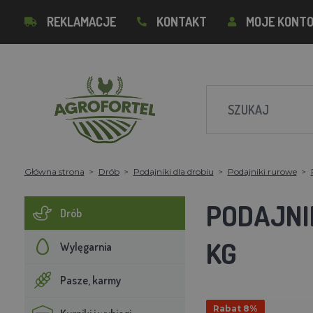
REKLAMACJE
KONTAKT
MOJE KONT
Główna strona
Drób
Podajniki dla drobiu
Podajniki rurowe
PODAJNI
Drób
KG
Wylęgarnia
Pasze, karmy
Rabat 8%