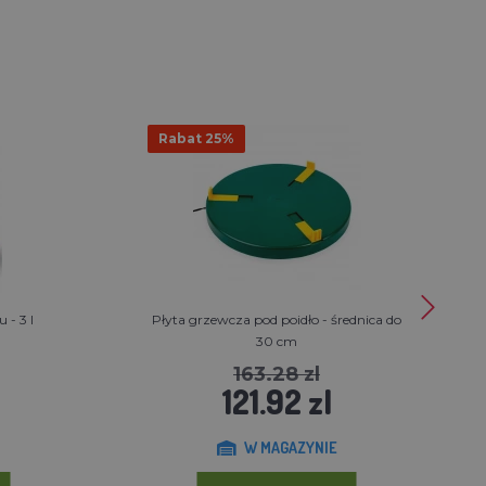
Rabat 25%
 - 3 l
Płyta grzewcza pod poidło - średnica do
30 cm
163.28 zl
121.92 zl
W MAGAZYNIE