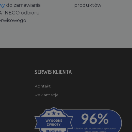
wy
do zamawiania
produktów
ATNEGO odbioru
erwisowego
SERWIS KLIENTA
Kontakt
Reklamacje