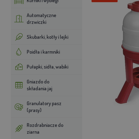
Kurniki i wybiegi
Automatyczne
drzwiczki
Skubarki, kotły i lejki
Poidła i karmniki
Pułapki, sidła, wabiki
Gniazdo do
składania jaj
Granulatory pasz
(prasy)
Rozdrabniacze do
ziarna