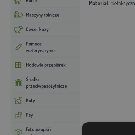
Konie
Materiał:
nietoksyczn
Maszyny rolnicze
Owce i kozy
Pomoce
weterynaryjne
Hodowla przepiórek
Środki
przeciwpasożytnicze
Koty
Psy
Fotopułapki i