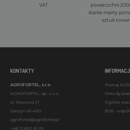
VAT
powierzchni 200
stanie mamy pon
sztuk towa
KONTAKTY
INFORMACJ
AGROFORTEL, s.r.o.
Poznaj AG
AGROFORTEL, sp. z o.o.
Metody płatn
ul. Stawowa 91
Ogólne war
Cieszyn 43-400
B2B - współ
agrofortel@agrofortel.pl
+48 12 600 61 09