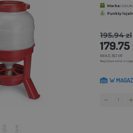
Marka:
GAUN
Punkty lojal
195.94 zl
179.75 
146.14 ZL BEZ VAT
Najniższa cena w ciągu 
W MAGAZ