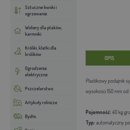
Sztuczne kwoki i
ogrzewanie
Woliery dla ptaków,
karmniki
Króliki, klatki dla
królików
OPIS
Ogrodzenia
elektryczne
Plastikowy podajnik s
Pszczelarstwo
wysokości 150 mm od p
Artykuły rolnicze
Pojemność:
40 kg gr
Bydło
Typ:
automatyczny po