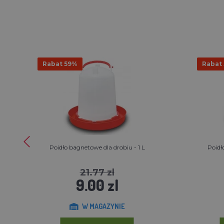
Rabat 59%
Rabat
Poidło bagnetowe dla drobiu - 1 L
Poidł
21.77 zl
9.00 zl
W MAGAZYNIE