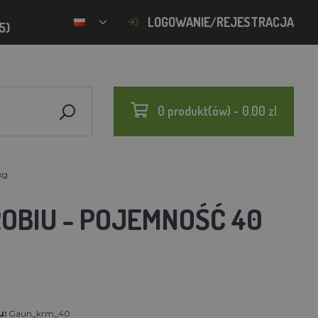
LOGOWANIE/REJESTRACJA
5)
0 produkt(ów) - 0.00 zl
kg
OBIU - POJEMNOŚĆ 40
u:
Gaun_krm_40