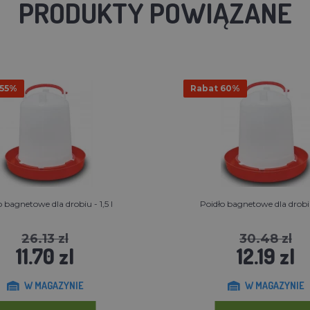
PRODUKTY POWIĄZANE
 55%
Rabat 60%
o bagnetowe dla drobiu - 1,5 l
Poidło bagnetowe dla drobiu
26.13 zl
30.48 zl
11.70 zl
12.19 zl
W MAGAZYNIE
W MAGAZYNIE