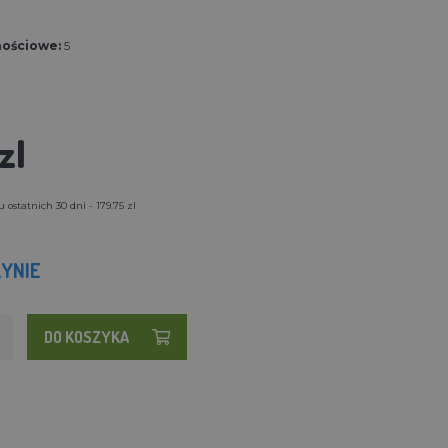
nościowe:
5
zl
ostatnich 30 dni - 179.75 zl
YNIE
DO KOSZYKA