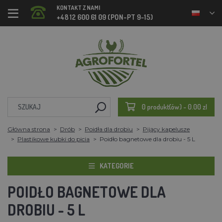
KONTAKT Z NAMI
+48 12 600 61 09 (PON-PT 9-15)
0 produkt(ów) - 0.00 zl
Główna strona
Drób
Poidła dla drobiu
Pijący kapelusze
Plastikowe kubki do picia
Poidło bagnetowe dla drobiu - 5 L
KATEGORIE
POIDŁO BAGNETOWE DLA
DROBIU - 5 L