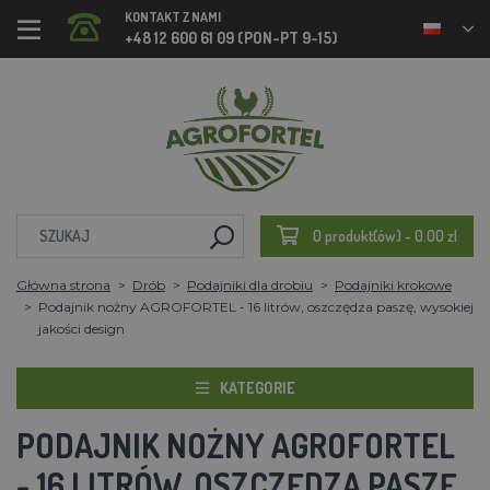
KONTAKT Z NAMI
+48 12 600 61 09 (PON-PT 9-15)
0 produkt(ów) - 0.00 zl
Główna strona
Drób
Podajniki dla drobiu
Podajniki krokowe
Podajnik nożny AGROFORTEL - 16 litrów, oszczędza paszę, wysokiej
jakości design
KATEGORIE
PODAJNIK NOŻNY AGROFORTEL
- 16 LITRÓW, OSZCZĘDZA PASZĘ,