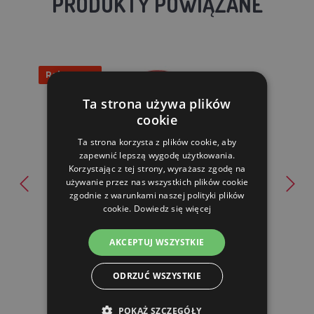
PRODUKTY POWIĄZANE
Rabat 59%
Ta strona używa plików
cookie
Ta strona korzysta z plików cookie, aby
zapewnić lepszą wygodę użytkowania.
Korzystając z tej strony, wyrażasz zgodę na
używanie przez nas wszystkich plików cookie
Poidło bagnetowe dla drobiu - 1 L
zgodnie z warunkami naszej polityki plików
cookie.
Dowiedz się więcej
21.77 zl
9.00 zl
AKCEPTUJ WSZYSTKIE
W MAGAZYNIE
ODRZUĆ WSZYSTKIE
DO KOSZYKA
POKAŻ SZCZEGÓŁY