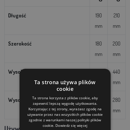
Długość
190
210
mm
mm
Szerokość
180
200
mm
mm
Wysokość ze stopami
400
440
Ta strona używa plików
mm
mm
cookie
Ta strona korzysta z plików cookie, aby
Wysokość bez stóp
280
280
zapewnić lepszą wygodę użytkowania.
Korzystając z tej strony, wyrażasz zgodę na
mm
mm
używanie przez nas wszystkich plików cookie
zgodnie z warunkami naszej polityki plików
cookie.
Dowiedz się więcej
Używać