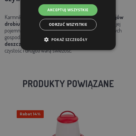
AKCEPTUJ WSZYSTKIE
Karmnik
idealnie nadaje się do wszystkich rodzajów
drobiu
– kur, kur, ale także innych ptaków. Dzięki swojej
ODRZUĆ WSZYSTKIE
pojemności sprawdzi się zarówno w małych, jak i dużych
gospodarstwach. Karma jest
zabezpieczona przed
POKAŻ SZCZEGÓŁY
deszczem, kurzem i szkodnikami,
co zapewnia jej
czystość i długotrwałą świeżość.
PRODUKTY POWIĄZANE
Rabat 14%