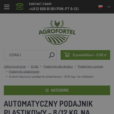
KONTAKT Z NAMI
+48 12 600 61 09 (PON-PT 9-15)
0 produkt(ów) - 0.00 zl
Główna strona
Drób
Podajniki dla drobiu
Podajniki rurowe
Podajniki plastikowe
Automatyczny podajnik plastikowy - 8/12 kg, na nóżkach
KATEGORIE
AUTOMATYCZNY PODAJNIK
PLASTIKOWY - 8/12 KG, NA