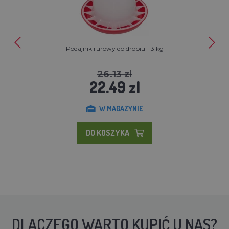
Podajnik rurowy do drobiu - 3 kg
26.13 zl
22.49 zl
W MAGAZYNIE
DO KOSZYKA
DLACZEGO WARTO KUPIĆ U NAS?