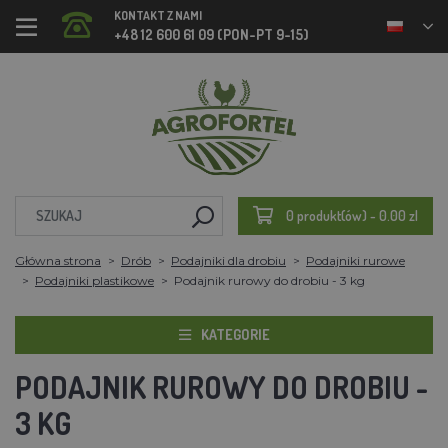
KONTAKT Z NAMI
+48 12 600 61 09 (PON-PT 9-15)
0 produkt(ów) - 0.00 zl
Główna strona
Drób
Podajniki dla drobiu
Podajniki rurowe
Podajniki plastikowe
Podajnik rurowy do drobiu - 3 kg
KATEGORIE
PODAJNIK RUROWY DO DROBIU -
3 KG