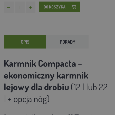
DO KOSZYKA
OPIS
PORADY
Karmnik Compacta
–
ekonomiczny karmnik
lejowy dla drobiu
(12 l lub 22
l + opcja nóg)