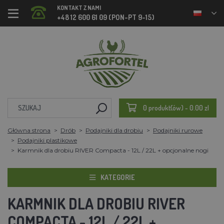
KONTAKT Z NAMI
+48 12 600 61 09 (PON-PT 9-15)
0 produkt(ów) - 0.00 zl
Główna strona
Drób
Podajniki dla drobiu
Podajniki rurowe
Podajniki plastikowe
Karmnik dla drobiu RIVER Compacta - 12L / 22L + opcjonalne nogi
KATEGORIE
KARMNIK DLA DROBIU RIVER
COMPACTA - 12L / 22L +