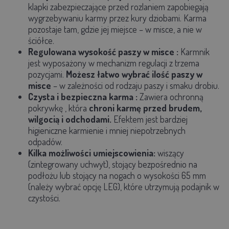
klapki zabezpieczające przed rozlaniem
zapobiegają
wygrzebywaniu karmy przez kury dziobami. Karma
pozostaje tam, gdzie jej miejsce – w misce, a nie w
ściółce.
Regulowana wysokość paszy w misce
:
Karmnik
jest wyposażony w
mechanizm regulacji
z trzema
pozycjami.
Możesz łatwo wybrać ilość paszy w
misce
– w zależności od rodzaju paszy i smaku drobiu.
Czysta i bezpieczna karma
:
Zawiera
ochronną
pokrywkę
, która
chroni karmę przed brudem,
wilgocią i odchodami.
Efektem jest bardziej
higieniczne karmienie i mniej niepotrzebnych
odpadów.
Kilka możliwości umiejscowienia:
wiszący
(zintegrowany uchwyt), stojący bezpośrednio na
podłożu lub stojący na nogach o wysokości 65 mm
(należy wybrać opcję LEG), które utrzymują podajnik w
czystości.