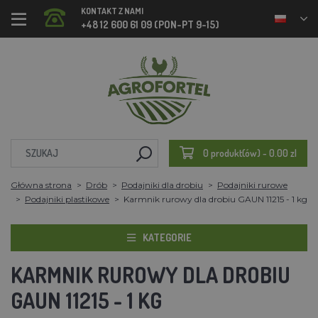
KONTAKT Z NAMI
+48 12 600 61 09 (PON-PT 9-15)
0 produkt(ów) - 0.00 zl
Główna strona
Drób
Podajniki dla drobiu
Podajniki rurowe
Podajniki plastikowe
Karmnik rurowy dla drobiu GAUN 11215 - 1 kg
KATEGORIE
KARMNIK RUROWY DLA DROBIU
GAUN 11215 - 1 KG