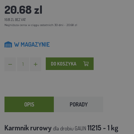
20.68 zl
16.81 ZL BEZ VAT
Najniższa cena w ciągu ostatnich 30 dni - 20.68 zl
W MAGAZYNIE
DO KOSZYKA
OPIS
PORADY
Karmnik
rurowy
11215 - 1 kg
dla drobiu GAUN