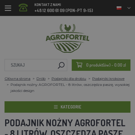
KONTAKT Z NAMI
+48 12 600 61 09 (PON-PT 9-15)
0 produkt(ów) - 0.00 zl
Główna strona
Drób
Podajniki dla drobiu
Podajniki krokowe
Podajnik nożny AGROFORTEL - 8 litrów, oszczędza paszę, wysokiej
jakości design
KATEGORIE
PODAJNIK NOŻNY AGROFORTEL
- 8 LITRÓW, OSZCZĘDZA PASZĘ,