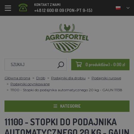
KONTAKT Z NAMI
+48 12 600 61 09 (PON-PT 9-15)
0 produkt(ów) - 0.00 zl
Główna strona
Drób
Podajniki dla drobiu
Podajniki rurowe
Podajniki ocynkowane
11100 - Stopki do podajnika automatycznego 20 kg - GAUN 11138
KATEGORIE
11100 - STOPKI DO PODAJNIKA
AUTOMATYCZNEGO 20 KG - GAUN