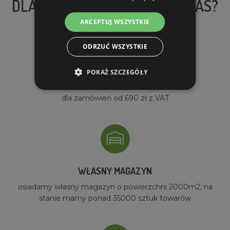
DLACZEGO WARTO KUPIĆ U NAS?
AKCEPTUJ WSZYSTKIE
ODRZUĆ WSZYSTKIE
POKAŻ SZCZEGÓŁY
DARMOWA WYSYŁKA
dla zamówień od 690 zł z VAT
WŁASNY MAGAZYN
osiadamy własny magazyn o powierzchni 2000m2, na
stanie mamy ponad 35000 sztuk towarów