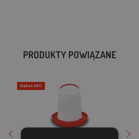
PRODUKTY POWIĄZANE
Rabat 59%
Poidło bagnetowe dla drobiu - 1 L