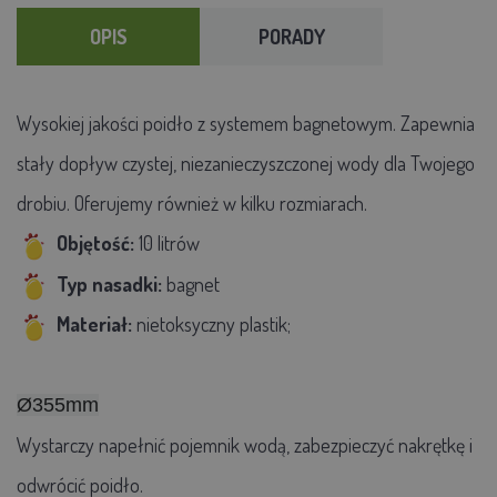
OPIS
PORADY
Wysokiej jakości poidło z systemem bagnetowym. Zapewnia
stały dopływ czystej, niezanieczyszczonej wody dla Twojego
drobiu. Oferujemy również w kilku rozmiarach.
Objętość:
10 litrów
Typ nasadki:
bagnet
Materiał:
nietoksyczny plastik;
Ø355mm
Wystarczy napełnić pojemnik wodą, zabezpieczyć nakrętkę i
odwrócić poidło.