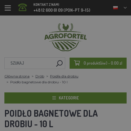
KONTAKT Z NAMI
+48 12 600 61 09 (PON-PT 9-15)
0 produkt(ów) - 0.00 zl
Główna strona
Drób
Poidła dla drobiu
Poidło bagnetowe dla drobiu - 10 l
KATEGORIE
POIDŁO BAGNETOWE DLA
DROBIU - 10 L