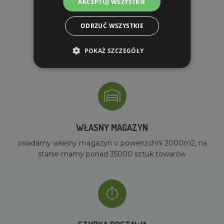
AKCEPTUJ WSZYSTKIE
ODRZUĆ WSZYSTKIE
DARMOWA WYSYŁKA
POKAŻ SZCZEGÓŁY
dla zamówień od 690 zł z VAT
WŁASNY MAGAZYN
osiadamy własny magazyn o powierzchni 2000m2, na
stanie mamy ponad 35000 sztuk towarów