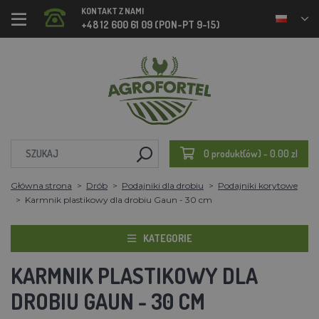
KONTAKT Z NAMI
+48 12 600 61 09 (PON-PT 9-15)
0 produkt(ów) - 0.00 zl
Główna strona
Drób
Podajniki dla drobiu
Podajniki korytowe
Karmnik plastikowy dla drobiu Gaun - 30 cm
KATEGORIE
KARMNIK PLASTIKOWY DLA
DROBIU GAUN - 30 CM