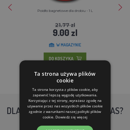
Poidło bagnetowe dla drobiu - 1 L
21.77 zl
9.00 zl
W MAGAZYNIE
DO KOSZYKA
Ta strona używa plików
cookie
Ta strona korzysta z plików cookie, aby
zapewnić lepszą wygodę użytkowania.
Korzystając z tej strony, wyrażasz zgodę na
używanie przez nas wszystkich plików cookie
DLACZEGO WARTO KUPIĆ U NAS?
zgodnie z warunkami naszej polityki plików
cookie.
Dowiedz się więcej