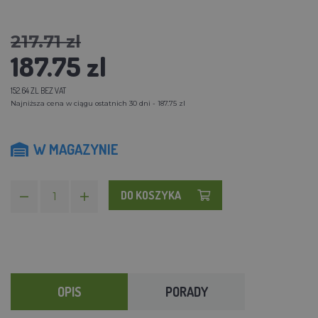
217.71 zl
187.75 zl
152.64 ZL BEZ VAT
Najniższa cena w ciągu ostatnich 30 dni - 187.75 zl
W MAGAZYNIE
DO KOSZYKA
OPIS
PORADY