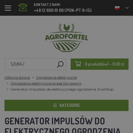
KONTAKT Z NAMI
+48 12 600 61 09 (PON-PT 9-15)
0 produkt(ów) - 0.00 zl
Główna strona
Ogrodzenia elektryczne
Ogrodzenia elektryczne przed ślimakami
Generator impulsów do elektrycznego ogrodzenia SnailStop
KATEGORIE
GENERATOR IMPULSÓW DO
ELEKTRYCZNEGO OGRODZENIA