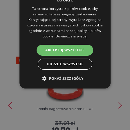
Ta strona korzysta z plików cookie, aby
zapewnić lepszą wygodę użytkowania.
Korzystając z tej strony, wyrażasz zgodę na
używanie przez nas wszystkich plików cookie
PRODUKTY POWIĄZANE
zgodnie z warunkami naszej polityki plików
cookie.
Dowiedz się więcej
AKCEPTUJ WSZYSTKIE
Rabat 47%
ODRZUĆ WSZYSTKIE
POKAŻ SZCZEGÓŁY
Poidło bagnetowe dla drobiu - 6 l
37.01 zl