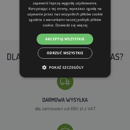
zapewnić lepszą wygodę użytkowania.
DO KOSZYKA
Korzystając z tej strony, wyrażasz zgodę na
używanie przez nas wszystkich plików cookie
zgodnie z warunkami naszej polityki plików
cookie.
Dowiedz się więcej
AKCEPTUJ WSZYSTKIE
ODRZUĆ WSZYSTKIE
DLACZEGO WARTO KUPIĆ U NAS?
POKAŻ SZCZEGÓŁY
DARMOWA WYSYŁKA
dla zamówień od 690 zł z VAT