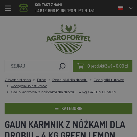
KONTAKT Z NAMI
+48 12 600 61 09 (PON-PT 9-15)
0 produkt(ów) - 0.00 zl
Główna strona
Drób
Podajniki dla drobiu
Podajniki rurowe
Podajniki plastikowe
Gaun Karmnik z nóżkami dla drobiu - 4 kg GREEN LEMON
KATEGORIE
GAUN KARMNIK Z NÓŻKAMI DLA
DROBIU - 4 KG GREEN LEMON