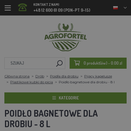
KONTAKT Z NAMI
+48 12 600 61 09 (PON-PT 9-15)
0 produkt(ów) - 0.00 zl
Główna strona
Drób
Poidła dla drobiu
Pijący kapelusze
Plastikowe kubki do picia
Poidło bagnetowe dla drobiu - 8 l
KATEGORIE
POIDŁO BAGNETOWE DLA
DROBIU - 8 L