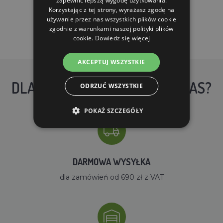
zapewnić lepszą wygodę użytkowania.
Korzystając z tej strony, wyrażasz zgodę na
używanie przez nas wszystkich plików cookie
zgodnie z warunkami naszej polityki plików
cookie.
Dowiedz się więcej
AKCEPTUJ WSZYSTKIE
DLACZEGO WARTO KUPIĆ U NAS?
ODRZUĆ WSZYSTKIE
POKAŻ SZCZEGÓŁY
DARMOWA WYSYŁKA
dla zamówień od 690 zł z VAT