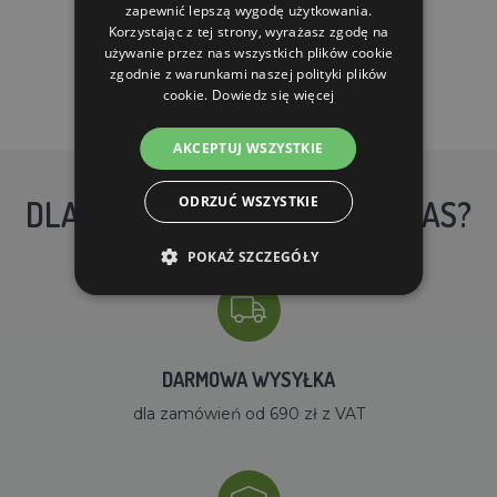
zapewnić lepszą wygodę użytkowania.
DO KOSZYKA
Korzystając z tej strony, wyrażasz zgodę na
używanie przez nas wszystkich plików cookie
zgodnie z warunkami naszej polityki plików
cookie.
Dowiedz się więcej
AKCEPTUJ WSZYSTKIE
ODRZUĆ WSZYSTKIE
DLACZEGO WARTO KUPIĆ U NAS?
POKAŻ SZCZEGÓŁY
DARMOWA WYSYŁKA
dla zamówień od 690 zł z VAT