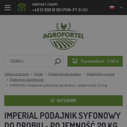
KONTAKT Z NAMI
+48 12 600 61 09 (PON-PT 9-15)
0 produkt(ów) - 0.00 zl
Główna strona
Drób
Podajniki dla drobiu
Podajniki rurowe
Podajniki plastikowe
IMPERIAL Podajnik syfonowy do drobiu - pojemność 20 kg
KATEGORIE
IMPERIAL PODAJNIK SYFONOWY
DO DROBIU - POJEMNOŚĆ 20 KG