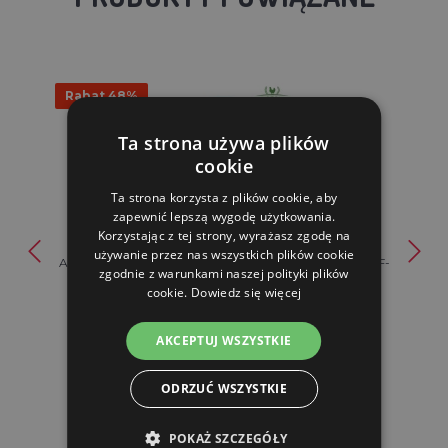
Rabat 48%
Ta strona używa plików
cookie
Ta strona korzysta z plików cookie, aby
zapewnić lepszą wygodę użytkowania.
Korzystając z tej strony, wyrażasz zgodę na
używanie przez nas wszystkich plików cookie
AGROFORTEL Elektryczny rozdrabniacz do ziarna AGF-
zgodnie z warunkami naszej polityki plików
60 | 1,2 k...
cookie.
Dowiedz się więcej
926.62 zl
478.96 zl
AKCEPTUJ WSZYSTKIE
W MAGAZYNIE
ODRZUĆ WSZYSTKIE
DO KOSZYKA
POKAŻ SZCZEGÓŁY