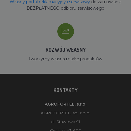
Własny portal reklamacyjny i serwisowy
do zamawiania
BEZPŁATNEGO odbioru serwisowego
ROZWÓJ WŁASNY
tworzymy własną markę produktów
KONTAKTY
AGROFORTEL, s.r.o.
AGROFORTEL, sp. z o.o.
ul. Stawowa 91
Cieszyn 43-400