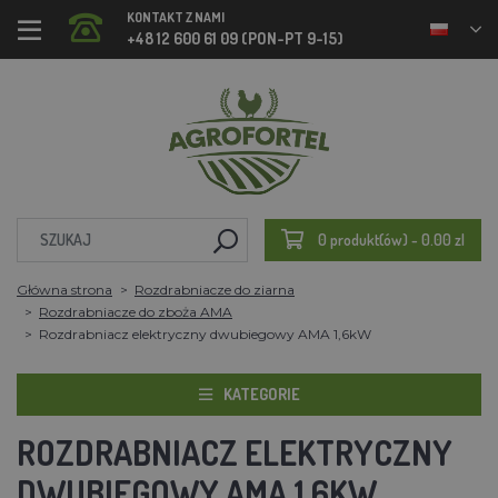
KONTAKT Z NAMI
+48 12 600 61 09 (PON-PT 9-15)
0 produkt(ów) - 0.00 zl
Główna strona
Rozdrabniacze do ziarna
Rozdrabniacze do zboża AMA
Rozdrabniacz elektryczny dwubiegowy AMA 1,6kW
KATEGORIE
ROZDRABNIACZ ELEKTRYCZNY
DWUBIEGOWY AMA 1,6KW