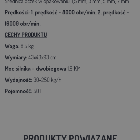
Średnica oczek w opakowaniu: 1,5 mm, 3 mm, 5 mm, 7 mm
Prędkości:
1. prędkość - 8000 obr/min,
2. prędkość -
16000 obr/min.
CECHY PRODUKTU
Waga:
8,5 kg
Wymiary:
43x43x93 cm
Moc silnika – dwubiegowa
1,9 KM
Wydajność:
30-250 kg/h
Pojemność:
50 l
PRODUKTY POWIĄZANE