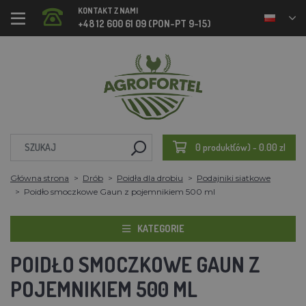
KONTAKT Z NAMI
+48 12 600 61 09 (PON-PT 9-15)
0 produkt(ów) - 0.00 zl
Główna strona
Drób
Poidła dla drobiu
Podajniki siatkowe
Poidło smoczkowe Gaun z pojemnikiem 500 ml
KATEGORIE
POIDŁO SMOCZKOWE GAUN Z
POJEMNIKIEM 500 ML