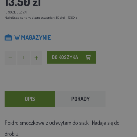
13.50 zl
10.98 ZL BEZ VAT
Najniższa cena w ciągu ostatnich 30 dni - 13.50 zl
W MAGAZYNIE
DO KOSZYKA
OPIS
PORADY
Poidło smoczkowe z uchwytem do siatki. Nadaje się do
drobiu.