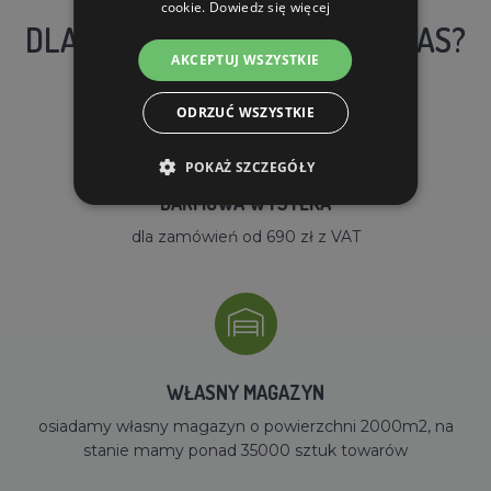
cookie.
Dowiedz się więcej
DLACZEGO WARTO KUPIĆ U NAS?
AKCEPTUJ WSZYSTKIE
ODRZUĆ WSZYSTKIE
POKAŻ SZCZEGÓŁY
DARMOWA WYSYŁKA
dla zamówień od 690 zł z VAT
WŁASNY MAGAZYN
osiadamy własny magazyn o powierzchni 2000m2, na
stanie mamy ponad 35000 sztuk towarów