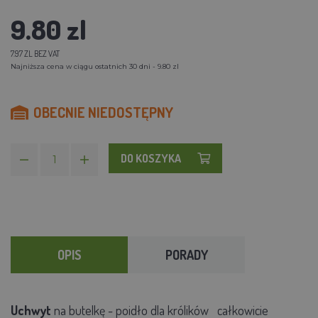
9.80 zl
7.97 ZL BEZ VAT
Najniższa cena w ciągu ostatnich 30 dni - 9.80 zl
OBECNIE NIEDOSTĘPNY
DO KOSZYKA
OPIS
PORADY
Uchwyt
na butelkę - poidło dla królików
całkowicie