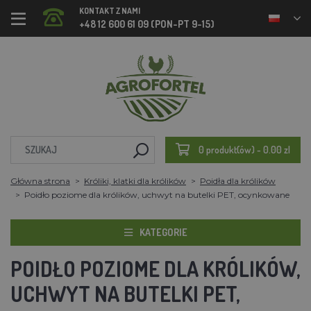
KONTAKT Z NAMI
+48 12 600 61 09 (PON-PT 9-15)
0 produkt(ów) - 0.00 zl
Główna strona
Króliki, klatki dla królików
Poidła dla królików
Poidło poziome dla królików, uchwyt na butelki PET, ocynkowane
KATEGORIE
POIDŁO POZIOME DLA KRÓLIKÓW,
UCHWYT NA BUTELKI PET,