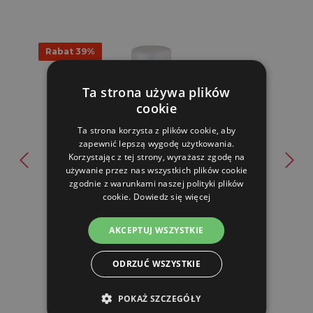
Rabat 39%
Ta strona używa plików
cookie
Ta strona korzysta z plików cookie, aby
zapewnić lepszą wygodę użytkowania.
Korzystając z tej strony, wyrażasz zgodę na
Poidło poziome dla drobiu, królików - 0,5 l
używanie przez nas wszystkich plików cookie
zgodnie z warunkami naszej polityki plików
cookie.
Dowiedz się więcej
21.55 zl
13.06 zl
AKCEPTUJ WSZYSTKIE
W MAGAZYNIE
ODRZUĆ WSZYSTKIE
DO KOSZYKA
POKAŻ SZCZEGÓŁY