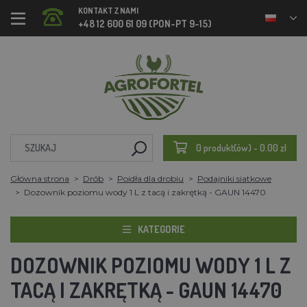
KONTAKT Z NAMI
+48 12 600 61 09 (PON-PT 9-15)
0 produkt(ów) - 0.00 zl
Główna strona
Drób
Poidła dla drobiu
Podajniki siatkowe
Dozownik poziomu wody 1 L z tacą i zakrętką - GAUN 14470
KATEGORIE
DOZOWNIK POZIOMU WODY 1 L Z
TACĄ I ZAKRĘTKĄ - GAUN 14470