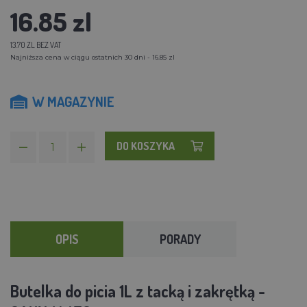
16.85 zl
13.70 ZL BEZ VAT
Najniższa cena w ciągu ostatnich 30 dni - 16.85 zl
W MAGAZYNIE
DO KOSZYKA
OPIS
PORADY
Butelka do picia 1L z tacką i zakrętką -