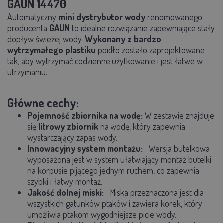
GAUN 14470
Automatyczny
mini dystrybutor wody
renomowanego
producenta
GAUN
to idealne rozwiązanie zapewniające stały
dopływ świeżej wody.
Wykonany z bardzo
wytrzymałego plastiku
poidło zostało zaprojektowane
tak, aby wytrzymać codzienne użytkowanie i jest łatwe w
utrzymaniu.
Główne cechy:
Pojemność zbiornika na wodę:
W zestawie znajduje
się
litrowy
zbiornik
na wodę, który zapewnia
wystarczający zapas wody.
Innowacyjny system montażu:
Wersja butelkowa
wyposażona jest w system ułatwiający montaż butelki
na korpusie pijącego jednym ruchem, co zapewnia
szybki i łatwy montaż.
Jakość dolnej miski:
Miska przeznaczona jest dla
wszystkich gatunków ptaków i zawiera korek, który
umożliwia ptakom wygodniejsze picie wody.