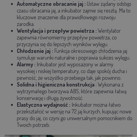
Automatyczne obracanie jaj
:
Ustaw żądany odstęp
czasu obracania jaj, a inkubator zajmie się resztą. Ma to
kluczowe znaczenie dla prawidłowego rozwoju
zarodka.
Wentylacja i przepływ powietrza
:
Wentylator
zapewnia równomierny przepływ powietrza, co
przyczynia się do lepszych wyników wylęgu.
Chłodzenie jaj
:
Funkcja okresowego chłodzenia jaj
symuluje warunki naturalne i poprawia sukces wylęgu.
Alarmy
:
Inkubator jest wyposażony w alarmy
wysokiej i niskiej temperatury, co daje spokój ducha i
pewność, że wszystko przebiega tak, jak powinno.
Solidna i higieniczna konstrukcja
: Wykonana z
wytrzymałego tworzywa ABS, które zapewnia łatwą
konserwację i długą żywotność.
Elastyczna wydajność
:
Inkubator można łatwo
przekształcić w wersję na 72 jaj kurzych, kupując nowe
prasy do jaj, co czyni go uniwersalnym pomocnikiem do
Twoich potrzeb.