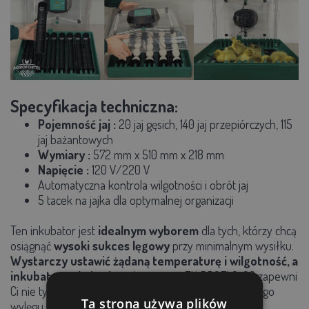
Specyfikacja techniczna:
Pojemność jaj
:
20 jaj gęsich, 140 jaj przepiórczych, 115
jaj bażantowych
Wymiary
:
572 mm x 510 mm x 218 mm
Napięcie
:
120 V/220 V
Automatyczna kontrola wilgotności i obrót jaj
5 tacek na jajka
dla optymalnej organizacji
Ten inkubator jest
idealnym wyborem
dla tych, którzy chcą
osiągnąć
wysoki sukces lęgowy
przy minimalnym wysiłku.
Wystarczy ustawić żądaną temperaturę i wilgotność, a
inkubator zajmie się całą resztą.
EU PROFI G-20 zapewni
Ci nie tylko bezpieczeństwo, ale także radość z udanego
Ta strona używa plików
wylęgu piskląt.