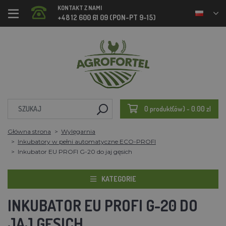
KONTAKT Z NAMI
+48 12 600 61 09 (PON-PT 9-15)
0 produkt(ów) - 0.00 zl
Główna strona
Wylęgarnia
Inkubatory w pełni automatyczne ECO-PROFI
Inkubator EU PROFI G-20 do jaj gęsich
KATEGORIE
INKUBATOR EU PROFI G-20 DO
JAJ GĘSICH