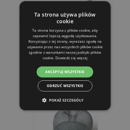
Ta strona używa plików
cookie
Pułapka na myszy, szczury 24x12,5x11cm jednostronna
Ta strona korzysta z plików cookie, aby
zapewnić lepszą wygodę użytkowania.
Korzystając z tej strony, wyrażasz zgodę na
26.56 zl
używanie przez nas wszystkich plików cookie
zgodnie z warunkami naszej polityki plików
W MAGAZYNIE
cookie.
Dowiedz się więcej
DO KOSZYKA
AKCEPTUJ WSZYSTKIE
ODRZUĆ WSZYSTKIE
POKAŻ SZCZEGÓŁY