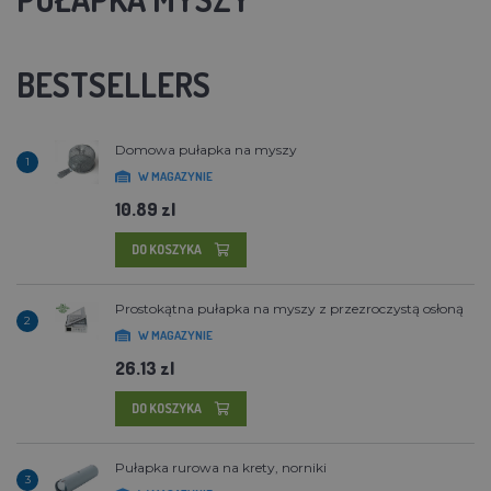
BESTSELLERS
Domowa pułapka na myszy
1
W MAGAZYNIE
10.89 zl
DO KOSZYKA
Prostokątna pułapka na myszy z przezroczystą osłoną
2
W MAGAZYNIE
26.13 zl
DO KOSZYKA
Pułapka rurowa na krety, norniki
3