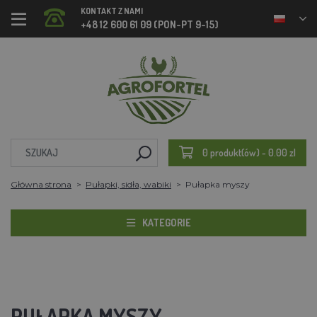
KONTAKT Z NAMI
+48 12 600 61 09 (PON-PT 9-15)
0 produkt(ów) - 0.00 zl
Główna strona
Pułapki, sidła, wabiki
Pułapka myszy
KATEGORIE
PUŁAPKA MYSZY