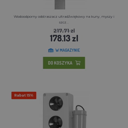
Wodoodporny odstraszacz ultradźwiękowy na kuny, myszy i
szcz...
217.71 zl
178.13 zl
W MAGAZYNIE
DO KOSZYKA
Rabat 15%