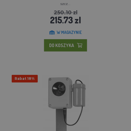
szcz...
250.10 zl
215.73 zl
W MAGAZYNIE
DO KOSZYKA
Rabat 18%