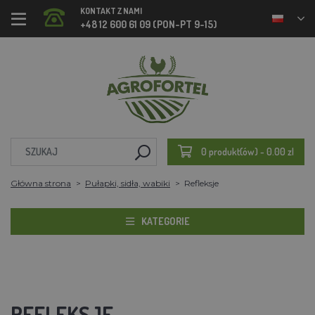
KONTAKT Z NAMI
+48 12 600 61 09 (PON-PT 9-15)
0 produkt(ów) - 0.00 zl
Główna strona
Pułapki, sidła, wabiki
Refleksje
KATEGORIE
REFLEKSJE