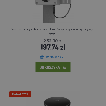
Wodoodporny odstraszacz ultradźwiękowy na kuny, myszy i
szcz...
232.10 zl
197.74 zl
W MAGAZYNIE
DO KOSZYKA
Rabat 27%