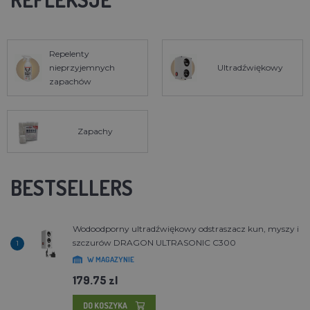
Repelenty
nieprzyjemnych
Ultradźwiękowy
zapachów
Zapachy
BESTSELLERS
Wodoodporny ultradźwiękowy odstraszacz kun, myszy i
szczurów DRAGON ULTRASONIC C300
1
W MAGAZYNIE
179.75 zl
DO KOSZYKA