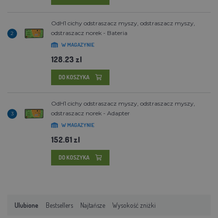
OdH1 cichy odstraszacz myszy, odstraszacz myszy,
odstraszacz norek - Bateria
2
W MAGAZYNIE
128.23 zl
DO KOSZYKA
OdH1 cichy odstraszacz myszy, odstraszacz myszy,
odstraszacz norek - Adapter
3
W MAGAZYNIE
152.61 zl
DO KOSZYKA
Ulubione
Bestsellers
Najtańsze
Wysokość zniżki