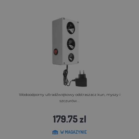
Wodoodporny ultradźwiękowy odstraszacz kun, myszy i
szczurów...
179.75 zl
W MAGAZYNIE