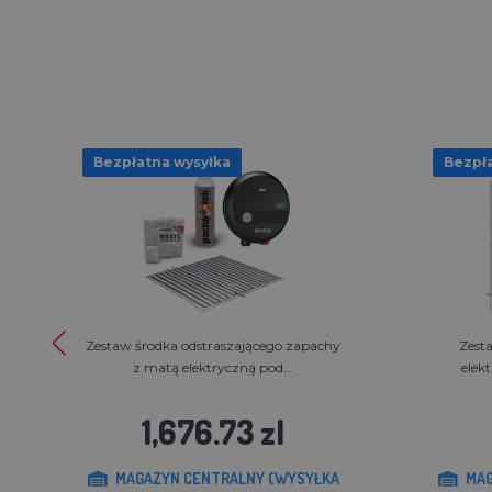
Bezpłatna wysyłka
Bezpła
Zestaw środka odstraszającego zapachy
Zest
z matą elektryczną pod...
elek
1,676.73 zl
MAGAZYN CENTRALNY (WYSYŁKA
MAG