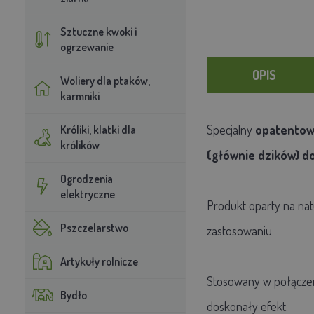
Sztuczne kwoki i
ogrzewanie
OPIS
Woliery dla ptaków,
karmniki
Specjalny
opatentow
Króliki, klatki dla
królików
(głównie dzików) d
Ogrodzenia
elektryczne
Produkt oparty na nat
Pszczelarstwo
zastosowaniu
Artykuły rolnicze
Stosowany w połączen
Bydło
doskonały efekt.