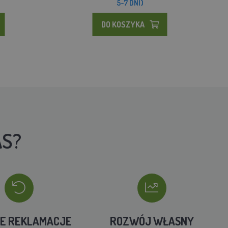
5-7 DNI)
DO KOSZYKA
AS?
IE REKLAMACJE
ROZWÓJ WŁASNY