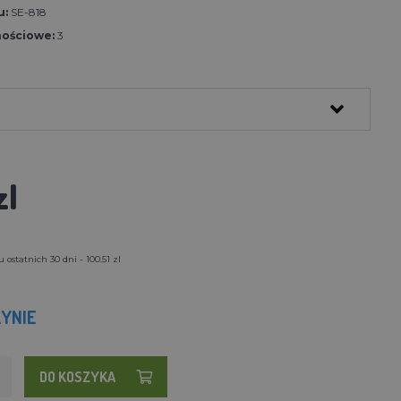
u:
SE-818
nościowe:
3
zl
ostatnich 30 dni - 100.51 zl
YNIE
DO KOSZYKA