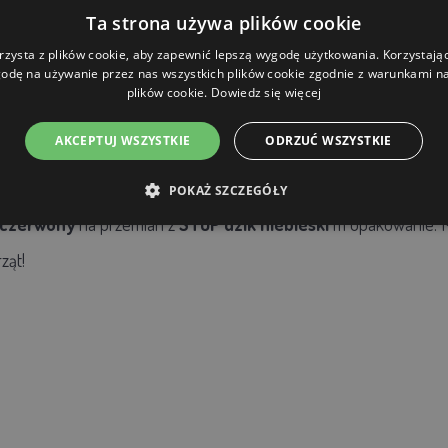
zwierzę, nie czyni mu krzywdy
Ta strona używa plików cookie
rzysta z plików cookie, aby zapewnić lepszą wygodę użytkowania. Korzystając 
odę na używanie przez nas wszystkich plików cookie zgodnie z warunkami nas
plików cookie.
Dowiedz się więcej
AKCEPTUJ WSZYSTKIE
ODRZUĆ WSZYSTKIE
ik
POKAŻ SZCZEGÓŁY
 czerwony
na przemian z
STOP dzik niebieski
m opakowanie. Ma
ząt!