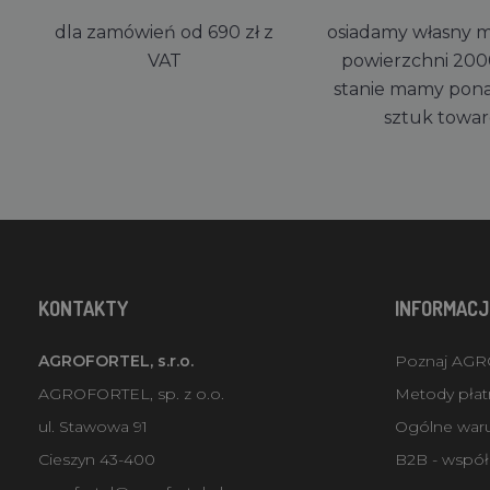
dla zamówień od 690 zł z
osiadamy własny 
VAT
powierzchni 200
stanie mamy pon
sztuk towa
KONTAKTY
INFORMACJ
AGROFORTEL, s.r.o.
Poznaj AG
AGROFORTEL, sp. z o.o.
Metody płatn
ul. Stawowa 91
Ogólne war
Cieszyn 43-400
B2B - współ