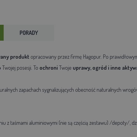
PORADY
any produkt
opracowany przez firmę Hagopur. Po prawidłowy
o
Twojej posesji. To
ochroni
Twoje
uprawy, ogród i inne aktyw
uralnych zapachach sygnalizujących obecność naturalnych wrogów 
iu z taśmami aluminiowymi
(nie są częścią zestawu)
/depoty/, dzi