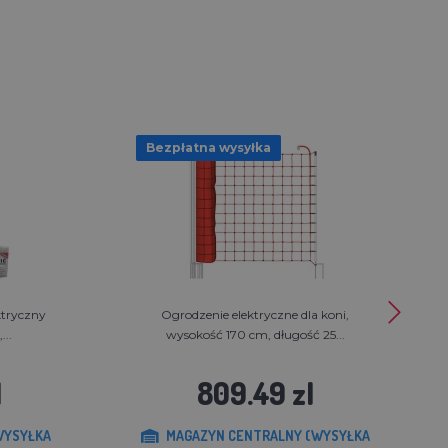
Bezpłatna wysyłka
ktryczny
Ogrodzenie elektryczne dla koni,
...
wysokość 170 cm, długość 25...
l
809.49 zl
WYSYŁKA
MAGAZYN CENTRALNY (WYSYŁKA