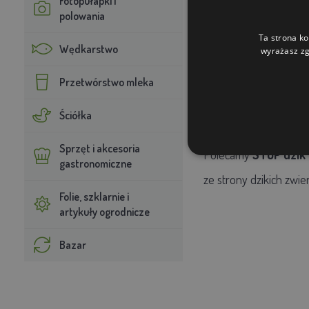
Fotopułapki i
tylko odstrasza 
polowania
Ta strona ko
Wędkarstwo
wyrażasz zg
prosty w użyciu
Przetwórstwo mleka
wiarygodny wyn
Ściółka
Sprzęt i akcesoria
Polecamy
STOP dzik
gastronomiczne
ze strony dzikich zwier
Folie, szklarnie i
artykuły ogrodnicze
Bazar