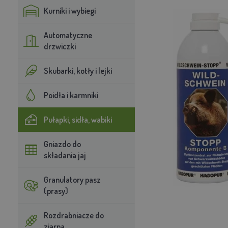
Kurniki i wybiegi
Automatyczne
drzwiczki
Skubarki, kotły i lejki
Poidła i karmniki
Pułapki, sidła, wabiki
Gniazdo do
składania jaj
Granulatory pasz
(prasy)
Rozdrabniacze do
ziarna