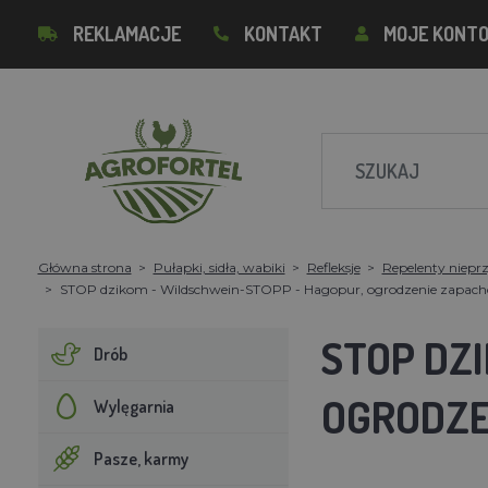
REKLAMACJE
KONTAKT
MOJE KONT
Główna strona
Pułapki, sidła, wabiki
Refleksje
Repelenty niep
STOP dzikom - Wildschwein-STOPP - Hagopur, ogrodzenie zapac
STOP DZ
Drób
OGRODZE
Wylęgarnia
Pasze, karmy