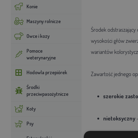
Konie
Maszyny rolnicze
Środek odstraszający 
Owce i kozy
wysokości głów zwierz
Pomoce
wariantów kolorystycz
weterynaryjne
Hodowla przepiórek
Zawartość jednego op
Środki
przeciwpasożytnicze
szerokie zast
Koty
nietoksyczny
-
Psy