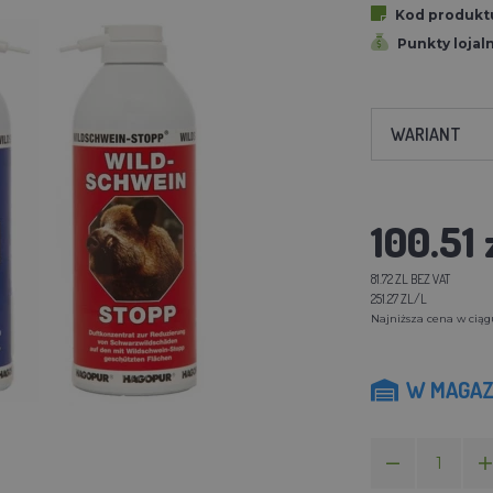
Kod produkt
Punkty lojal
WARIANT
100.51 
81.72 ZL BEZ VAT
251.27 ZL/L
Najniższa cena w ciągu 
W MAGAZ