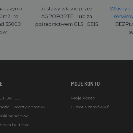
magazyn o
dostawy własne przez
Własny po
0m2, na
AGROFORTEL lub za
serwiso
ad 35000
pośrednictwem GLS i GEIS
BEZPŁ
rów
s
E
MOJE KONTO
ROFORTEL
Moje konto
ości i koszty dostawy
Historia zamówień
unki handlowe
praca hurtowa