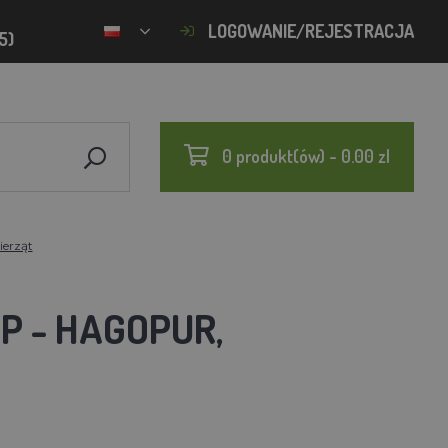
LOGOWANIE/REJESTRACJA
5)
0 produkt(ów) - 0.00 zl
ierząt
P - HAGOPUR,