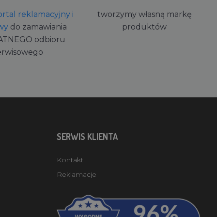
rtal reklamacyjny i
tworzymy własną markę
wy
do zamawiania
produktów
ATNEGO odbioru
erwisowego
SERWIS KLIENTA
Kontakt
Reklamacje