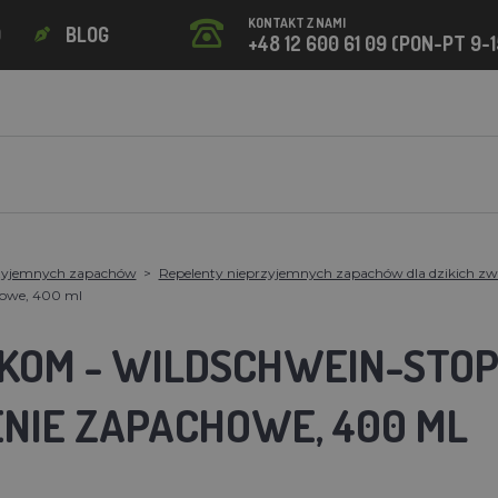
KONTAKT Z NAMI
O
BLOG
+48 12 600 61 09 (PON-PT 9-1
rzyjemnych zapachów
Repelenty nieprzyjemnych zapachów dla dzikich zw
howe, 400 ml
IKOM - WILDSCHWEIN-STOP
NIE ZAPACHOWE, 400 ML