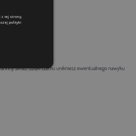
z tej strony,
zej polityki
 inny skład, dzięki czemu unikniesz ewentualnego nawyku