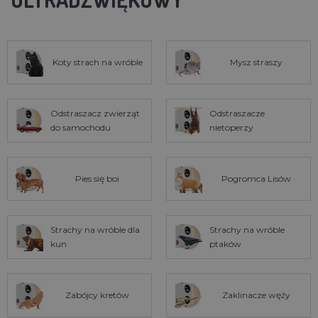
Koty strach na wróble
Mysz straszy
Odstraszacz zwierząt
Odstraszacze
do samochodu
nietoperzy
Pies się boi
Pogromca Lisów
Strachy na wróble dla
Strachy na wróble
kun
ptaków
Zabójcy kretów
Zaklinacze węży