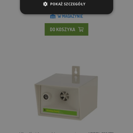
174.17 zl
POKAŻ SZCZEGÓŁY
W MAGAZYNIE
DO KOSZYKA