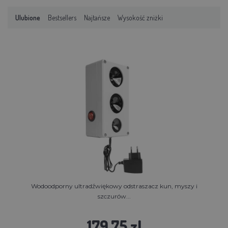
Ulubione
Bestsellers
Najtańsze
Wysokość zniżki
Wodoodporny ultradźwiękowy odstraszacz kun, myszy i
szczurów...
179.75 zl