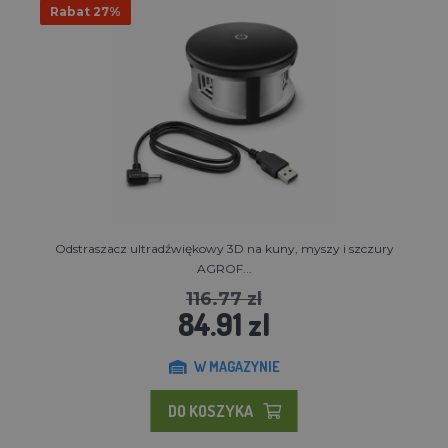
Rabat 27%
Odstraszacz ultradźwiękowy 3D na kuny, myszy i szczury
AGROF...
116.77 zl
84.91 zl
W MAGAZYNIE
DO KOSZYKA