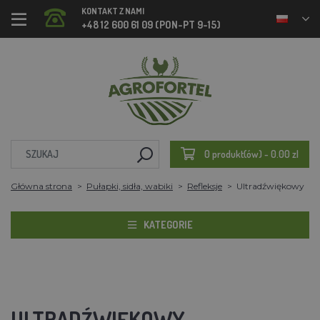
KONTAKT Z NAMI
+48 12 600 61 09 (PON-PT 9-15)
0 produkt(ów) - 0.00 zl
Główna strona
Pułapki, sidła, wabiki
Refleksje
Ultradźwiękowy
KATEGORIE
ULTRADŹWIĘKOWY