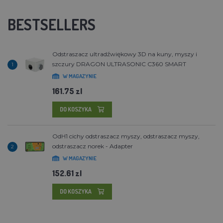
BESTSELLERS
Odstraszacz ultradźwiękowy 3D na kuny, myszy i
szczury DRAGON ULTRASONIC C360 SMART
1
W MAGAZYNIE
161.75 zl
DO KOSZYKA
OdH1 cichy odstraszacz myszy, odstraszacz myszy,
odstraszacz norek - Adapter
2
W MAGAZYNIE
152.61 zl
DO KOSZYKA