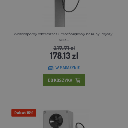
Wodoodporny odstraszacz ultradźwiękowy na kuny, myszy i
szcz...
217.71 zl
178.13 zl
W MAGAZYNIE
DO KOSZYKA
Rabat 15%