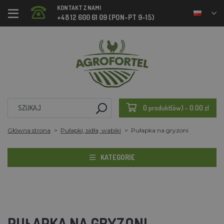
KONTAKT Z NAMI
+48 12 600 61 09 (PON-PT 9-15)
0 produkt(ów) - 0.00 zl
Główna strona
Pułapki, sidła, wabiki
Pułapka na gryzoni
KATEGORIE
PUŁAPKA NA GRYZONI