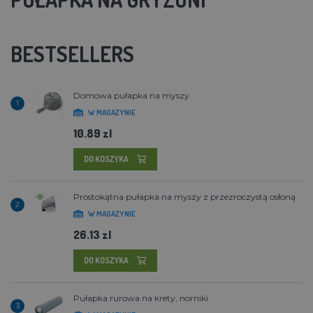
BESTSELLERS
Domowa pułapka na myszy
1
W MAGAZYNIE
10.89 zl
DO KOSZYKA
Prostokątna pułapka na myszy z przezroczystą osłoną
2
W MAGAZYNIE
26.13 zl
DO KOSZYKA
Pułapka rurowa na krety, norniki
3