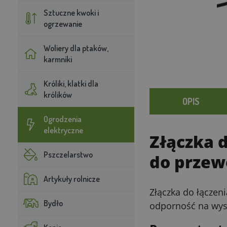
Sztuczne kwoki i
ogrzewanie
Woliery dla ptaków,
karmniki
Króliki, klatki dla
królików
OPIS
Ogrodzenia
elektryczne
Złączka 
Pszczelarstwo
do prze
Artykuły rolnicze
Złączka do łączen
Bydło
odporność na wyso