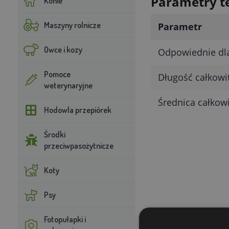
Parametry t
Konie
Maszyny rolnicze
Parametr
Owce i kozy
Odpowiednie dla
Pomoce
Długość całkowit
weterynaryjne
Średnica całkowi
Hodowla przepiórek
Środki
przeciwpasożytnicze
Koty
Psy
Fotopułapki i