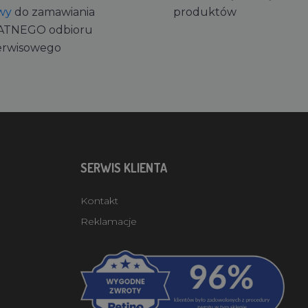
wy
do zamawiania
produktów
ATNEGO odbioru
erwisowego
SERWIS KLIENTA
Kontakt
Reklamacje