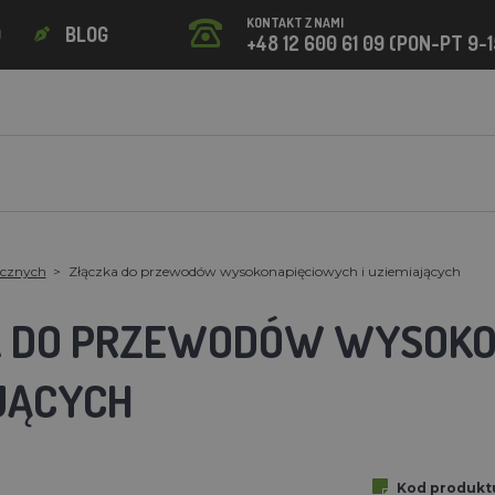
KONTAKT Z NAMI
O
BLOG
+48 12 600 61 09 (PON-PT 9-1
ycznych
Złączka do przewodów wysokonapięciowych i uziemiających
 DO PRZEWODÓW WYSOKO
JĄCYCH
Kod produkt