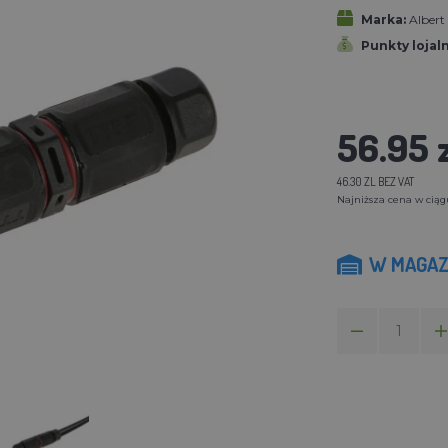
Marka:
Alber
Punkty lojal
56.95 
46.30 ZL BEZ VAT
Najniższa cena w ciągu 
W MAGAZ