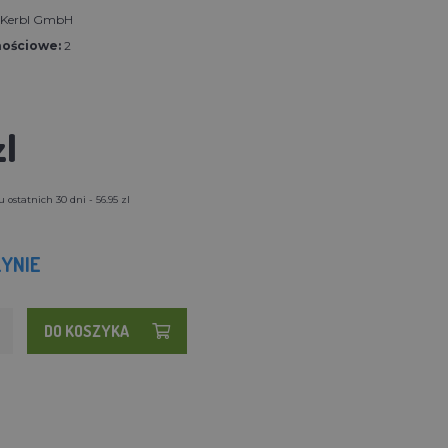
t Kerbl GmbH
nościowe:
2
zl
ostatnich 30 dni - 56.95 zl
YNIE
DO KOSZYKA