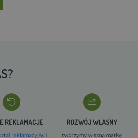
AS?
IE REKLAMACJE
ROZWÓJ WŁASNY
rtal reklamacyjny i
tworzymy własną markę