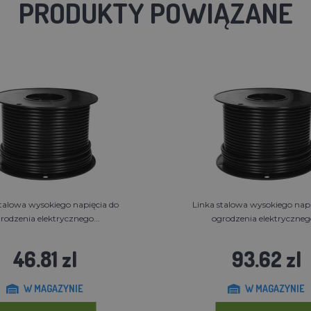
PRODUKTY POWIĄZANE
stalowa wysokiego napięcia do
Linka stalowa wysokiego napi
rodzenia elektrycznego...
ogrodzenia elektrycznego
46.81 zl
93.62 zl
W MAGAZYNIE
W MAGAZYNIE