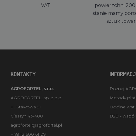
VAT
powierzchni 200
stanie mamy pon
sztuk towa
KONTAKTY
INFORMACJ
AGROFORTEL, s.r.o.
Poznaj AG
AGROFORTEL, sp. z o.o.
Metody płatn
ul. Stawowa 91
Ogólne war
Cieszyn 43-400
B2B - współ
agrofortel@agrofortel.pl
+48 12 600 61 09