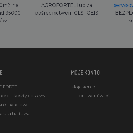
0m2, na
AGROFORTEL lub za
serwiso
ad 35000
pośrednictwem GLS i GEIS
BEZPŁ
rów
s
E
MOJE KONTO
ROFORTEL
Moje konto
ości i koszty dostawy
Historia zamówień
unki handlowe
praca hurtowa