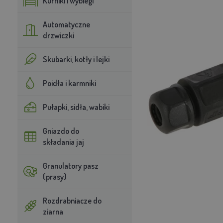
Kurniki i wybiegi
Automatyczne
drzwiczki
Skubarki, kotły i lejki
Poidła i karmniki
Pułapki, sidła, wabiki
Gniazdo do
składania jaj
Granulatory pasz
(prasy)
Rozdrabniacze do
ziarna