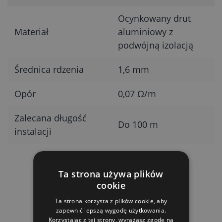
Ocynkowany drut
Materiał
aluminiowy z
podwójną izolacją
Średnica rdzenia
1,6 mm
Opór
0,07 Ω/m
Zalecana długość
Do 100 m
instalacji
Ta strona używa plików
cookie
PRODUKTY POWIĄZANE
Ta strona korzysta z plików cookie, aby
zapewnić lepszą wygodę użytkowania.
Korzystając z tej strony, wyrażasz zgodę na