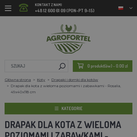
KONTAKT Z NAMI
+48 12 600 61 09 (PON-PT 9-15)
0 produkt(ów) - 0.00 zl
Główna strona
Koty
Drapaki i domki dla kotów
Drapak dla kota z wieloma poziomami i zabawkami - Rosalia,
49x40x118 cm
KATEGORIE
DRAPAK DLA KOTA Z WIELOMA
POZIOMAMI I ZABAWKAMI -