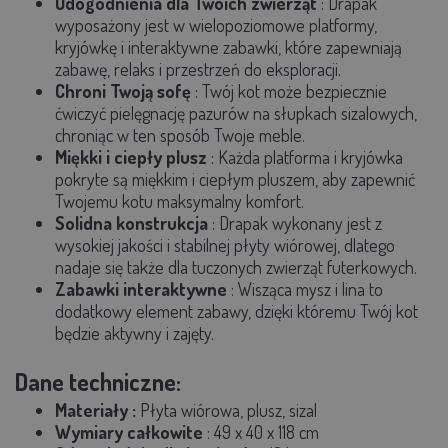
Udogodnienia dla Twoich zwierząt
: Drapak
wyposażony jest w wielopoziomowe platformy,
kryjówkę i interaktywne zabawki, które zapewniają
zabawę, relaks i przestrzeń do eksploracji.
Chroni Twoją sofę
: Twój kot może bezpiecznie
ćwiczyć pielęgnację pazurów na słupkach sizalowych,
chroniąc w ten sposób Twoje meble.
Miękki i ciepły plusz
: Każda platforma i kryjówka
pokryte są miękkim i ciepłym pluszem, aby zapewnić
Twojemu kotu maksymalny komfort.
Solidna konstrukcja
: Drapak wykonany jest z
wysokiej jakości i stabilnej płyty wiórowej, dlatego
nadaje się także dla tuczonych zwierząt futerkowych.
Zabawki interaktywne
: Wisząca mysz i lina to
dodatkowy element zabawy, dzięki któremu Twój kot
będzie aktywny i zajęty.
Dane techniczne:
Materiały
:
Płyta wiórowa, plusz, sizal
Wymiary całkowite
:
49 x 40 x 118 cm