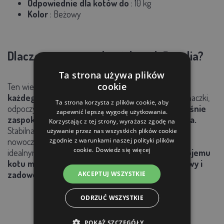
Odpowiednie dla kotów do
: 10 kg
Kolor
: Beżowy
Dlaczego warto wybrać drapak Rosalia?
Ta strona używa plików
cookie
Ten wielopoziomowy drapak to
idealny wybór dla
każdego kota
. Oferuje przestrzeń do zabawy, wspinaczki,
Ta strona korzysta z plików cookie, aby
odpoczynku i drapania,
chroniąc meble i jednocześnie
zapewnić lepszą wygodę użytkowania.
zaspokajając naturalne potrzeby Twojego pupila.
Korzystając z tej strony, wyrażasz zgodę na
Stabilna konstrukcja, wysokiej jakości materiały i
używanie przez nas wszystkich plików cookie
nowoczesny design sprawiają, że ten drapak będzie
zgodnie z warunkami naszej polityki plików
cookie.
Dowiedz się więcej
idealnym dodatkiem do Twojego domu.
Podaruj swojemu
kotu miejsce, w którym będzie czuł się szczęśliwy i
zadowolony!
AKCEPTUJ WSZYSTKIE
ODRZUĆ WSZYSTKIE
POKAŻ SZCZEGÓŁY