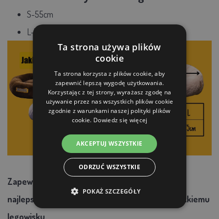
S-55cm
L-75cm
Ta strona używa plików
cookie
Ta strona korzysta z plików cookie, aby
zapewnić lepszą wygodę użytkowania.
Korzystając z tej strony, wyrażasz zgodę na
używanie przez nas wszystkich plików cookie
zgodnie z warunkami naszej polityki plików
cookie.
Dowiedz się więcej
AKCEPTUJ WSZYSTKIE
ODRZUĆ WSZYSTKIE
Zapewnij swojemu najlepszemu zwierzakowi
POKAŻ SZCZEGÓŁY
najlepszą opiekę i komfort dzięki naszemu miękkiemu
legowisku.