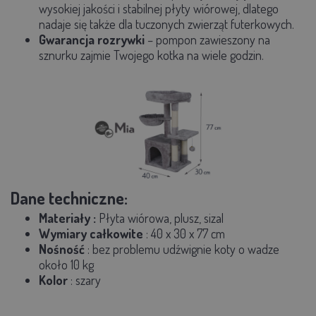
wysokiej jakości i stabilnej płyty wiórowej, dlatego
nadaje się także dla tuczonych zwierząt futerkowych.
Gwarancja rozrywki
– pompon zawieszony na
sznurku zajmie Twojego kotka na wiele godzin.
Dane techniczne:
Materiały
:
Płyta wiórowa, plusz, sizal
Wymiary całkowite
: 40
x 30 x 77 cm
Nośność
: bez problemu udźwignie koty o wadze
około 10 kg
Kolor
: szary