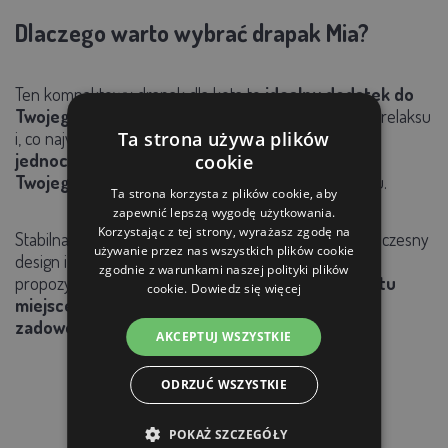
Dlaczego warto wybrać drapak Mia?
Ten kompaktowy drapak dla kota to
idealny dodatek do
Twojego salonu.
Zapewnia miejsce do zabawy, snu, relaksu
i, co najważniejsze, drapania,
chroniąc meble i
Ta strona używa plików
jednocześnie zaspokajając naturalne potrzeby
cookie
Twojego pupila.
Co więcej, nie zajmie połowy salonu.
Ta strona korzysta z plików cookie, aby
zapewnić lepszą wygodę użytkowania.
Korzystając z tej strony, wyrażasz zgodę na
Stabilna konstrukcja, wysokiej jakości materiały, nowoczesny
używanie przez nas wszystkich plików cookie
design i rozsądna cena sprawiają, że ten drapak to
zgodnie z warunkami naszej polityki plików
propozycja nie do odrzucenia.
Podaruj swojemu kotu
cookie.
Dowiedz się więcej
miejsce, w którym poczuje się szczęśliwy i
zadowolony!
AKCEPTUJ WSZYSTKIE
ODRZUĆ WSZYSTKIE
PRODUKTY POWIĄZANE
POKAŻ SZCZEGÓŁY