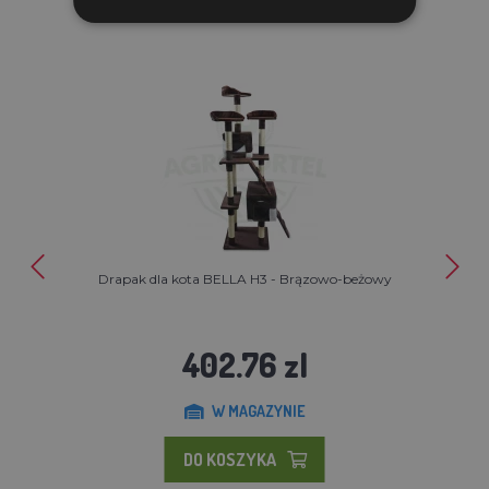
Drapak dla kota BELLA H3 - Brązowo-beżowy
402.76 zl
W MAGAZYNIE
DO KOSZYKA