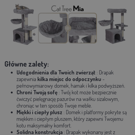
Główne zalety:
Udogodnienia dla Twoich zwierząt
: Drapak
zapewnia
kilka miejsc do odpoczynku
-
pełnowymiarowy domek, hamak i kilka podwyższeń.
Chroni Twoją sofę
: Twój kot może bezpiecznie
ćwiczyć pielęgnację pazurów na wałku sizalowym,
chroniąc w ten sposób Twoje meble.
Miękki i ciepły plusz
: Domek i platformy pokryte są
miękkim i ciepłym pluszem, który zapewni Twojemu
kotu maksymalny komfort.
Solidna konstrukcja
: Drapak wykonany jest z